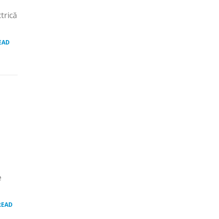
trică
EAD
e
READ