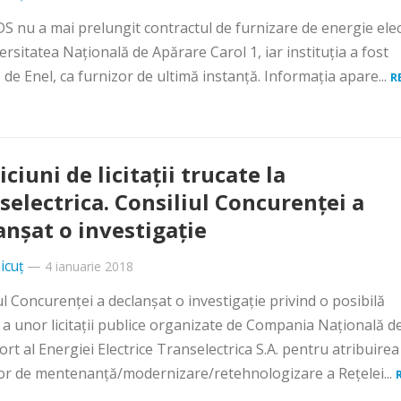
 nu a mai prelungit contractul de furnizare de energie elec
ersitatea Naţională de Apărare Carol 1, iar instituţia a fost
 de Enel, ca furnizor de ultimă instanţă. Informaţia apare...
R
ciuni de licitaţii trucate la
selectrica. Consiliul Concurenţei a
anşat o investigaţie
icuț
—
4 ianuarie 2018
ul Concurenţei a declanșat o investigație privind o posibilă
 a unor licitații publice organizate de Compania Naţională d
rt al Energiei Electrice Transelectrica S.A. pentru atribuirea
lor de mentenanţă/modernizare/retehnologizare a Reţelei...