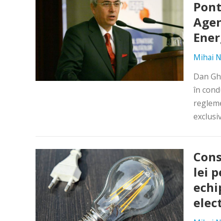
Pont
Agen
Ener
Mihai N
Dan Gh
în cond
regleme
exclusiv
Cons
lei 
echi
elec