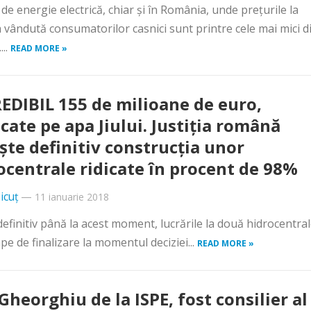
 de energie electrică, chiar şi în România, unde preţurile la
 vândută consumatorilor casnici sunt printre cele mai mici d
...
READ MORE »
EDIBIL 155 de milioane de euro,
cate pe apa Jiului. Justiţia română
şte definitiv construcţia unor
ocentrale ridicate în procent de 98%
icuț
—
11 ianuarie 2018
efinitiv până la acest moment, lucrările la două hidrocentra
ape de finalizare la momentul deciziei...
READ MORE »
Gheorghiu de la ISPE, fost consilier al 