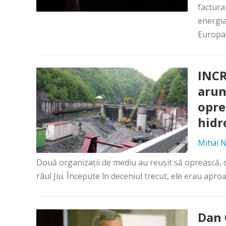
factura
energia
Europa.
INCR
arun
opre
hidr
Mihai N
Două organizaţii de mediu au reuşit să oprească, d
râul Jiu. Începute în deceniul trecut, ele erau apro
Dan 