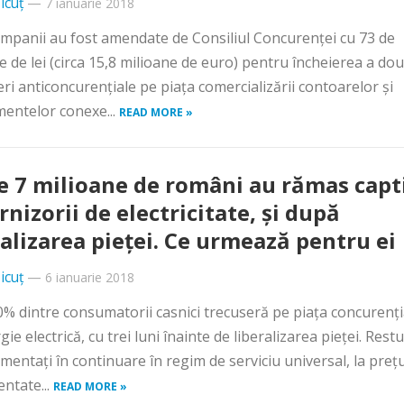
icuț
—
7 ianuarie 2018
mpanii au fost amendate de Consiliul Concurenţei cu 73 de
e de lei (circa 15,8 milioane de euro) pentru încheierea a do
eri anticoncurenţiale pe piaţa comercializării contoarelor şi
entelor conexe...
READ MORE »
e 7 milioane de români au rămas capt
rnizorii de electricitate, şi după
ralizarea pieţei. Ce urmează pentru ei
icuț
—
6 ianuarie 2018
% dintre consumatorii casnici trecuseră pe piaţa concurenţi
ie electrică, cu trei luni înainte de liberalizarea pieţei. Restu
imentaţi în continuare în regim de serviciu universal, la preţu
ntate...
READ MORE »