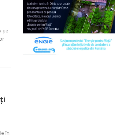
u pe
or
ţi
le în