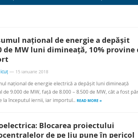
umul naţional de energie a depăşit
0 de MW luni dimineaţă, 10% provine 
rt
icuț
—
15 ianuarie 2018
l naţional de energie electrică a depăşit luni dimineaţă
l de 9.000 de MW, faţă de 8.000 – 8.500 de MW, cât a fost pâ
la începutul iernii, iar importul...
READ MORE »
oelectrica: Blocarea proiectului
ocentralelor de pe Jiu pune în pericol