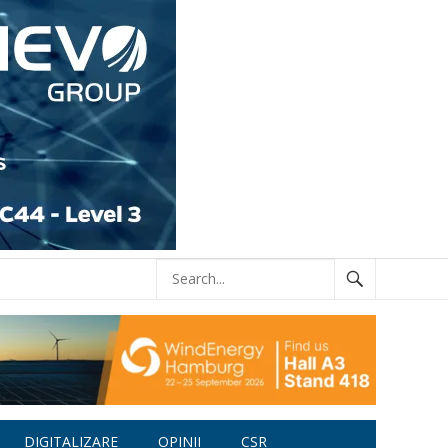
DIGITALIZARE
OPINII
CSR