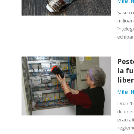
Mihai N
Şase co
milioan
înţeleg
echipam
Pest
la fu
libe
Mihai N
Doar 10
de energ
erau al
regleme