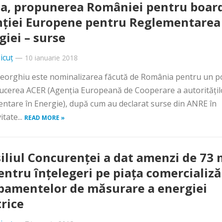
a, propunerea României pentru boar
ţiei Europene pentru Reglementarea
giei – surse
icuț
—
10 ianuarie 2018
eorghiu este nominalizarea făcută de România pentru un p
ucerea ACER (Agenţia Europeană de Cooperare a autorităţil
ntare în Energie), după cum au declarat surse din ANRE în
itate...
READ MORE »
iliul Concurenţei a dat amenzi de 73 m
pentru înţelegeri pe piaţa comercializă
pamentelor de măsurare a energiei
trice