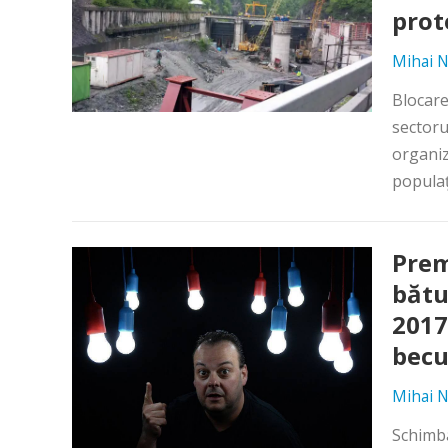
prot
Mihai N
Blocare
sectoru
organiz
populaţ
Prem
bătu
2017
becu
Mihai N
Schimba