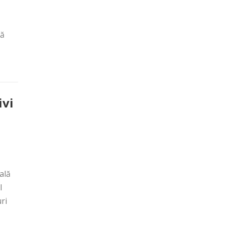
uă
ivi
ală
l
ri