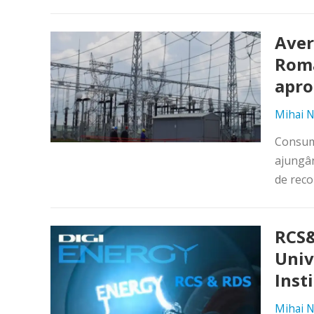
Aver
Româ
apro
Mihai N
Consumu
ajungân
de reco
RCS&
Univ
Inst
Mihai N