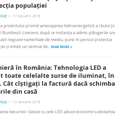
ecţia populaţiei
icuț
—
12 ianuarie 2018
a proiectului privind amenajarea hidroenergetică a râului Ji
l Bumbeşti-Livezeni, după ce instanţa a admis plângerile un
aţii neguvernamentale de mediu, pune în pericol protecţia
iei şi emite un semnal de...
READ MORE »
ieră în România: Tehnologia LED a
t toate celelalte surse de iluminat, în
. Cât cîştigaţi la factură dacă schimba
rile din casă
icuț
—
12 ianuarie 2018
rea becurilor clasice cu cele LED aduce economii substanţia