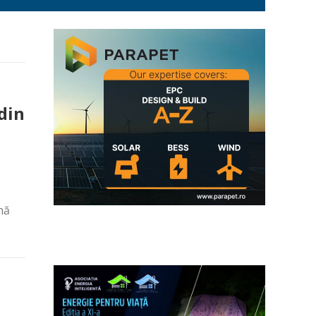
din
nă