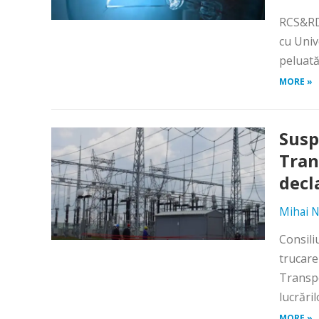
RCS&RDS
cu Univ
peluată
MORE »
Suspi
Tran
decl
Mihai N
Consili
trucare
Transpo
lucrări
MORE »