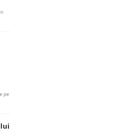
in
le pe
lui