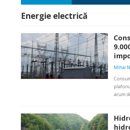
Energie electrică
Cons
9.00
impo
Mihai N
Consumu
plafonu
acum de 
Hidr
hidr