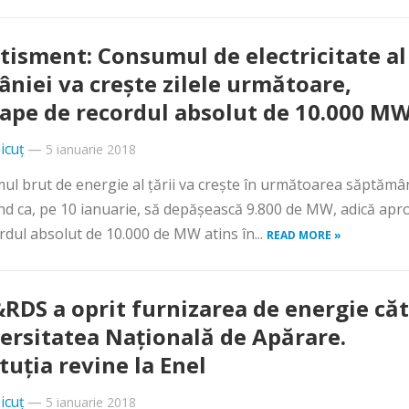
tisment: Consumul de electricitate al
niei va creşte zilele următoare,
ape de recordul absolut de 10.000 M
icuț
—
5 ianuarie 2018
l brut de energie al ţării va creşte în următoarea săptămâ
d ca, pe 10 ianuarie, să depăşească 9.800 de MW, adică apr
rdul absolut de 10.000 de MW atins în...
READ MORE »
RDS a oprit furnizarea de energie că
ersitatea Naţională de Apărare.
ituţia revine la Enel
icuț
—
5 ianuarie 2018