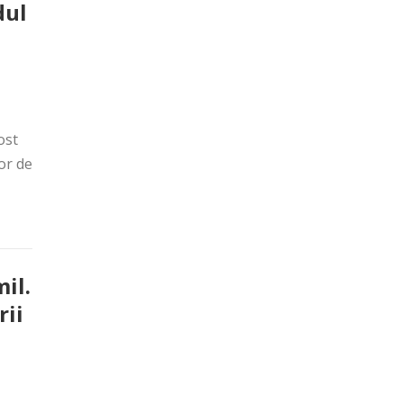
dul
ost
or de
il.
rii