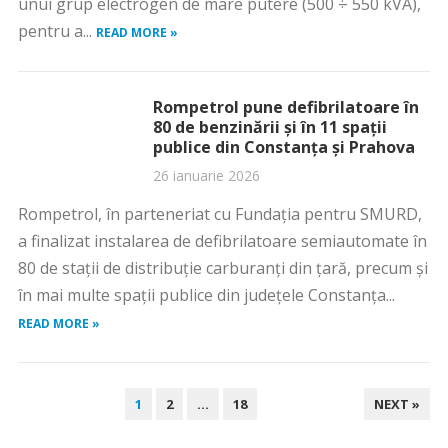
unui grup electrogen de mare putere (500 ÷ 550 kVA),
pentru a...
READ MORE »
Rompetrol pune defibrilatoare în
80 de benzinării și în 11 spații
publice din Constanța și Prahova
26 ianuarie 2026
Rompetrol, în parteneriat cu Fundația pentru SMURD,
a finalizat instalarea de defibrilatoare semiautomate în
80 de stații de distribuție carburanți din țară, precum și
în mai multe spații publice din județele Constanța...
READ MORE »
PAGINAȚIE
1
2
…
18
NEXT »
ARTICOLE