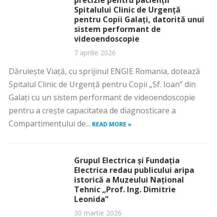
precizie pentru pacienții
Spitalului Clinic de Urgență
pentru Copii Galați, datorită unui
sistem performant de
videoendoscopie
7 aprilie 2026
Dăruiește Viață, cu sprijinul ENGIE Romania, dotează
Spitalul Clinic de Urgență pentru Copii „Sf. Ioan” din
Galați cu un sistem performant de videoendoscopie
pentru a crește capacitatea de diagnosticare a
Compartimentului de...
READ MORE »
Grupul Electrica și Fundația
Electrica redau publicului aripa
istorică a Muzeului Național
Tehnic „Prof. Ing. Dimitrie
Leonida”
30 martie 2026