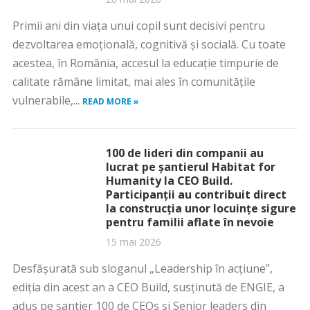
Primii ani din viața unui copil sunt decisivi pentru
dezvoltarea emoțională, cognitivă și socială. Cu toate
acestea, în România, accesul la educație timpurie de
calitate rămâne limitat, mai ales în comunitățile
vulnerabile,...
READ MORE »
100 de lideri din companii au
lucrat pe șantierul Habitat for
Humanity la CEO Build.
Participanții au contribuit direct
la construcția unor locuințe sigure
pentru familii aflate în nevoie
15 mai 2026
Desfășurată sub sloganul „Leadership în acțiune”,
ediția din acest an a CEO Build, susținută de ENGIE, a
adus pe șantier 100 de CEOs și Senior leaders din