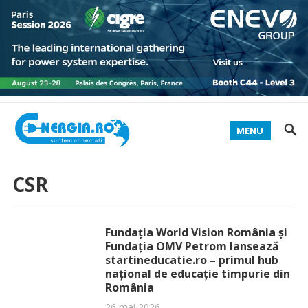
MENU
CSR
Fundația World Vision România și
Fundația OMV Petrom lansează
startineducatie.ro – primul hub
național de educație timpurie din
România
26 mai 2026