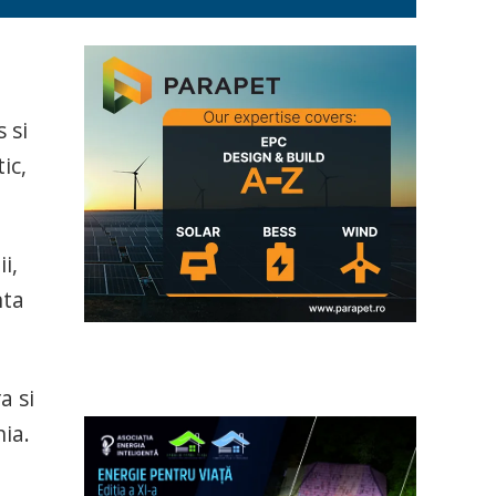
 si
ic,
i,
nta
a si
ia.