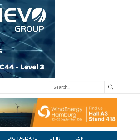
DIGITALIZARE
OPINII
CSR