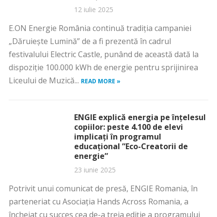
12 iulie 2025
E.ON Energie România continuă tradiția campaniei
„Dăruiește Lumină” de a fi prezentă în cadrul
festivalului Electric Castle, punând de această dată la
dispoziție 100.000 kWh de energie pentru sprijinirea
Liceului de Muzică...
READ MORE »
ENGIE explică energia pe înțelesul
copiilor: peste 4.100 de elevi
implicați în programul
educațional ”Eco-Creatorii de
energie”
23 iunie 2025
Potrivit unui comunicat de presă, ENGIE Romania, în
parteneriat cu Asociația Hands Across Romania, a
încheiat cu succes cea de-a treia ediție a programului