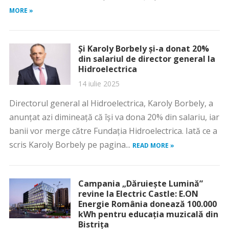
MORE »
Și Karoly Borbely și-a donat 20%
din salariul de director general la
Hidroelectrica
14 iulie 2025
Directorul general al Hidroelectrica, Karoly Borbely, a
anunțat azi dimineață că își va dona 20% din salariu, iar
banii vor merge către Fundația Hidroelectrica. Iată ce a
scris Karoly Borbely pe pagina...
READ MORE »
Campania „Dăruiește Lumină”
revine la Electric Castle: E.ON
Energie România donează 100.000
kWh pentru educația muzicală din
Bistrița