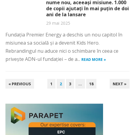
nume nou, aceeași misiune. 1.000
de copii ajutați în mai puțin de doi
ani de la lansare
29 mai 2025
Fundația Premier Energy a deschis un nou capitol în
misiunea sa socială și a devenit Kids Hero.
Rebrandingul nu aduce nici o schimbare în ceea ce
privește ADN-ul fundației – de a...
READ MORE »
PAGINAȚIE
« PREVIOUS
1
2
3
…
18
NEXT »
ARTICOLE