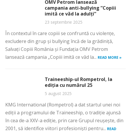
OMV Petrom lansează
campania anti-bullying ”Copiii
imită ce văd la adulți”
23 septembrie 2025
În contextul în care copiii se confruntă cu violențe,
excludere din grup și bullying încă de la grădiniță,
Salvați Copiii România și Fundația OMV Petrom
lansează campania „Copiii imită ce văd la...
READ MORE »
Traineeship-ul Rompetrol, la
ediția cu numărul 25
5 august 2025
KMG International (Rompetrol) a dat startul unei noi
ediții a programului de Traineeship, o tradiție ajunsă
în cea de-a XXV-a ediție, prin care Grupul reușește, din
2001, să identifice viitori profesioniști pentru...
READ