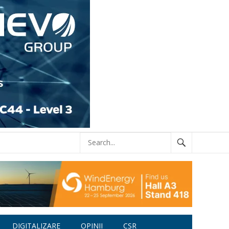
DIGITALIZARE
OPINII
CSR