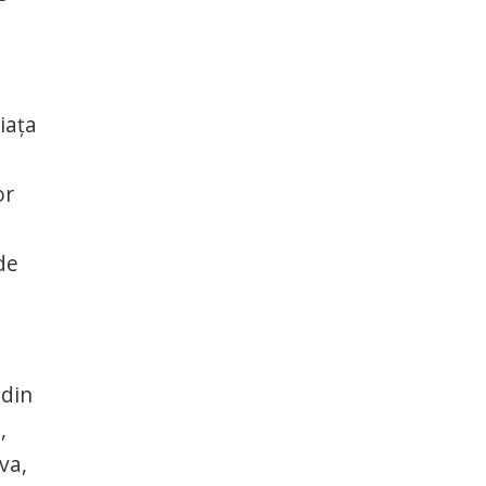
iaţa
or
de
 din
,
va,