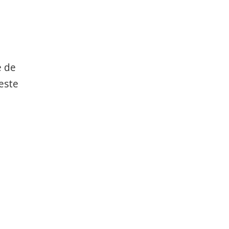
e de
 este