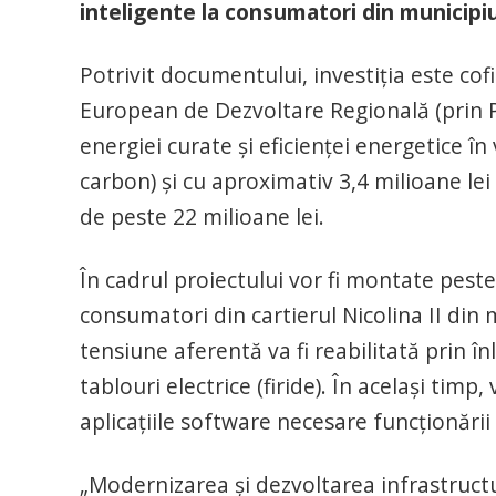
inteligente la consumatori din municipi
Potrivit documentului, investiţia este cof
European de Dezvoltare Regională (prin 
energiei curate şi eficienţei energetice î
carbon) şi cu aproximativ 3,4 milioane lei
de peste 22 milioane lei.
În cadrul proiectului vor fi montate pest
consumatori din cartierul Nicolina II din m
tensiune aferentă va fi reabilitată prin în
tablouri electrice (firide). În acelaşi tim
aplicaţiile software necesare funcţionării
„Modernizarea şi dezvoltarea infrastructur