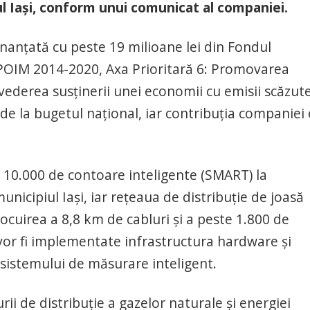
ul Iaşi, conform unui comunicat al companiei.
inanţată cu peste 19 milioane lei din Fondul
POIM 2014-2020, Axa Prioritară 6: Promovarea
n vederea susţinerii unei economii cu emisii scăzut
 de la bugetul naţional, iar contribuţia companiei
e 10.000 de contoare inteligente (SMART) la
unicipiul Iaşi, iar reţeaua de distribuţie de joasă
locuirea a 8,8 km de cabluri şi a peste 1.800 de
p, vor fi implementate infrastructura hardware şi
 sistemului de măsurare inteligent.
ii de distribuţie a gazelor naturale şi energiei