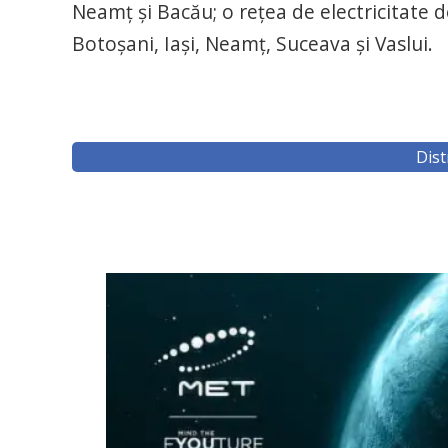
Neamţ şi Bacău; o reţea de electricitate 
Botoşani, Iaşi, Neamţ, Suceava şi Vaslui.
Dist