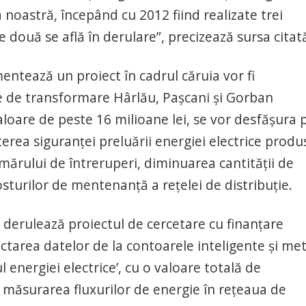
 noastră, începând cu 2012 fiind realizate trei
e două se află în derulare”, precizează sursa citat
ntează un proiect în cadrul căruia vor fi
le de transformare Hârlău, Paşcani şi Gorban
 valoare de peste 16 milioane lei, se vor desfăşura 
şterea siguranţei preluării energiei electrice produ
ărului de întreruperi, diminuarea cantităţii de
osturilor de mentenanţă a reţelei de distribuţie.
derulează proiectul de cercetare cu finanţare
ctarea datelor de la contoarele inteligente şi me
 energiei electrice’, cu o valoare totală de
ă măsurarea fluxurilor de energie în reţeaua de