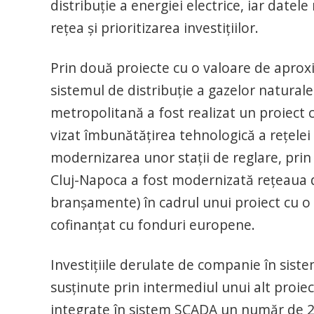
distribuţie a energiei electrice, iar datel
reţea şi prioritizarea investiţiilor.
Prin două proiecte cu o valoare de aproxi
sistemul de distribuţie a gazelor naturale d
metropolitană a fost realizat un proiect c
vizat îmbunătăţirea tehnologică a reţele
modernizarea unor staţii de reglare, pri
Cluj-Napoca a fost modernizată reţeaua d
branşamente) în cadrul unui proiect cu o 
cofinanţat cu fonduri europene.
Investiţiile derulate de companie în sistem
susţinute prin intermediul unui alt proie
integrate în sistem SCADA un număr de 26