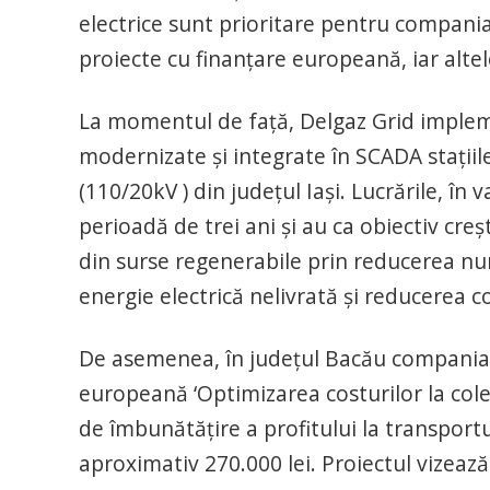
electrice sunt prioritare pentru compania
proiecte cu finanţare europeană, iar altel
La momentul de faţă, Delgaz Grid impleme
modernizate şi integrate în SCADA staţii
(110/20kV ) din judeţul Iaşi. Lucrările, în
perioadă de trei ani şi au ca obiectiv cre
din surse regenerabile prin reducerea num
energie electrică nelivrată şi reducerea c
De asemenea, în judeţul Bacău compania 
europeană ‘Optimizarea costurilor la cole
de îmbunătăţire a profitului la transportul
aproximativ 270.000 lei. Proiectul vizeaz