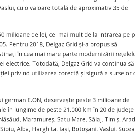
Vaslui, cu o valoare totală de aproximativ 35 de
50 milioane de lei, cel mai mult de la intrarea pe p
5. Pentru 2018, Delgaz Grid şi-a propus să
stinaţi în cea mai mare parte modernizării reţelel
iei electrice. Totodată, Delgaz Grid va continua să
i privind utilizarea corectă şi sigură a surselor 
ui german E.ON, deserveşte peste 3 milioane de
rale în lungime de peste 21.000 km în 20 de judeţe
 Năsăud, Maramureş, Satu Mare, Sălaj, Timiş, Arad
biu, Alba, Harghita, Iaşi, Botoşani, Vaslui, Sucea