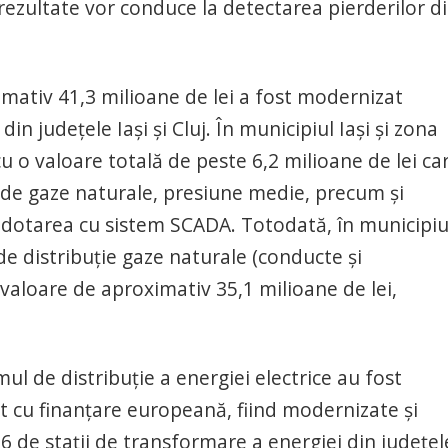
e rezultate vor conduce la detectarea pierderilor d
mativ 41,3 milioane de lei a fost modernizat
in judeţele Iaşi şi Cluj. În municipiul Iaşi şi zona
u o valoare totală de peste 6,2 milioane de lei ca
i de gaze naturale, presiune medie, precum şi
n dotarea cu sistem SCADA. Totodată, în municipiu
e distribuţie gaze naturale (conducte şi
valoare de aproximativ 35,1 milioane de lei,
ul de distribuţie a energiei electrice au fost
ct cu finanţare europeană, fiind modernizate şi
 de staţii de transformare a energiei din judeţel