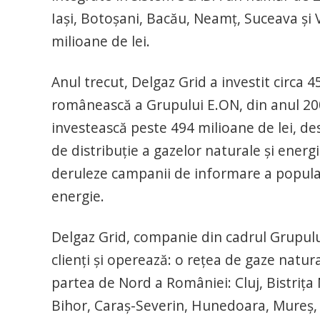
Iaşi, Botoşani, Bacău, Neamţ, Suceava şi 
milioane de lei.
Anul trecut, Delgaz Grid a investit circa 4
românească a Grupului E.ON, din anul 200
investească peste 494 milioane de lei, de
de distribuţie a gazelor naturale şi energ
deruleze campanii de informare a populaţie
energie.
Delgaz Grid, companie din cadrul Grupul
clienţi şi operează: o reţea de gaze natu
partea de Nord a României: Cluj, Bistriţa
Bihor, Caraş-Severin, Hunedoara, Mureş, Si