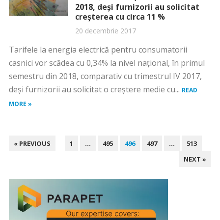
2018, deşi furnizorii au solicitat
creşterea cu circa 11 %
20 decembrie 2017
Tarifele la energia electrică pentru consumatorii
casnici vor scădea cu 0,34% la nivel naţional, în primul
semestru din 2018, comparativ cu trimestrul IV 2017,
deşi furnizorii au solicitat o creştere medie cu...
READ
MORE »
PAGINAȚIE
« PREVIOUS
1
…
495
496
497
…
513
ARTICOLE
NEXT »