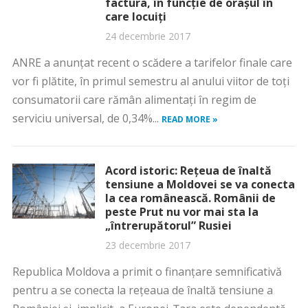
factura, în funcţie de oraşul în
care locuiţi
24 decembrie 2017
ANRE a anunţat recent o scădere a tarifelor finale care
vor fi plătite, în primul semestru al anului viitor de toţi
consumatorii care rămân alimentaţi în regim de
serviciu universal, de 0,34%...
READ MORE »
Acord istoric: Reţeua de înaltă
tensiune a Moldovei se va conecta
la cea românească. Românii de
peste Prut nu vor mai sta la
„întrerupătorul” Rusiei
23 decembrie 2017
Republica Moldova a primit o finanţare semnificativă
pentru a se conecta la reţeaua de înaltă tensiune a