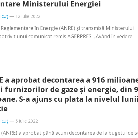
ntare Ministerului Energiei
icuț
—
12 iulie 2022
e Reglementare în Energie (ANRE) şi transmisă Ministerului
, potrivit unui comunicat remis AGERPRES. „Având în vedere
 a aprobat decontarea a 916 milioan
ei furnizorilor de gaze și energie, din 
oane. S-a ajuns cu plata la nivelul luni
ie
icuț
—
5 iulie 2022
 (ANRE) a aprobat până acum decontarea de la bugetul de st