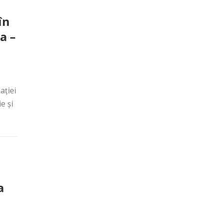
în
a –
ației
e și
a
i