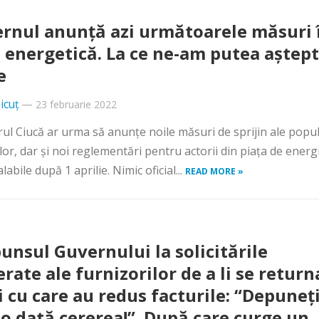
rnul anunță azi următoarele măsuri 
a energetică. La ce ne-am putea aștept
e
icuț
—
23 februarie 2022
ul Ciucă ar urma să anunțe noile măsuri de sprijin ale popul
elor, dar și noi reglementări pentru actorii din piața de energi
labile după 1 aprilie. Nimic oficial...
READ MORE »
unsul Guvernului la solicitările
erate ale furnizorilor de a li se return
i cu care au redus facturile: “Depuneț
 o dată cererea!”. După care curge un