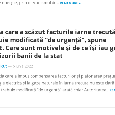
e energie, prin mecanismul de...
READ MORE »
a care a scăzut facturile iarna trecut
uie modificată “de urgență”, spune
. Care sunt motivele și de ce își iau g
zorii banii de la stat
icuț
—
6 iunie 2022
ția care a impus compensarea facturilor și plafonarea prețur
ie electrică și la gaze naturale în iarna trecută nu este clară 
 trebuie modificată “de urgență” arată chiar Autoritatea...
RE