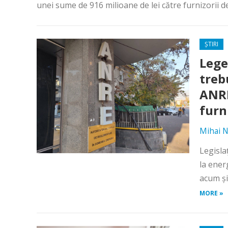
unei sume de 916 milioane de lei către furnizorii d
ȘTIRI
Lege
treb
ANRE
furni
Mihai N
Legisla
la energ
acum și
MORE »