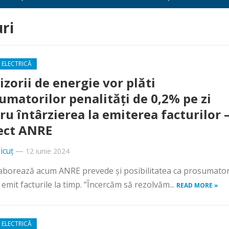
ri
 ELECTRICĂ
izorii de energie vor plăti
umatorilor penalități de 0,2% pe zi
ru întârzierea la emiterea facturilor 
ect ANRE
icuț
—
12 iunie 2024
aborează acum ANRE prevede și posibilitatea ca prosumatori
emit facturile la timp. “Încercăm să rezolvăm...
READ MORE »
 ELECTRICĂ