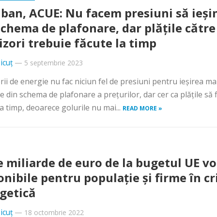
ban, ACUE: Nu facem presiuni să ieș
schema de plafonare, dar plățile către
izori trebuie făcute la timp
icuț
—
5 septembrie 2023
rii de energie nu fac niciun fel de presiuni pentru ieşirea ma
 din schema de plafonare a preţurilor, dar cer ca plăţile să f
la timp, deoarece golurile nu mai...
READ MORE »
e miliarde de euro de la bugetul UE vor
onibile pentru populație și firme în cr
getică
icuț
—
18 octombrie 2022