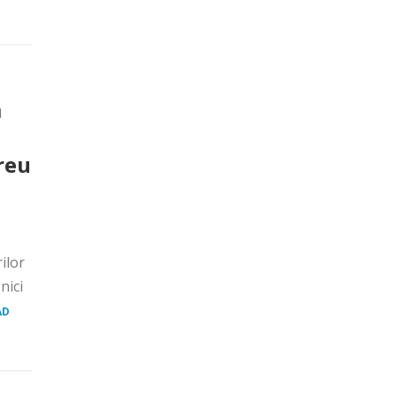
ă
reu
ilor
nici
AD