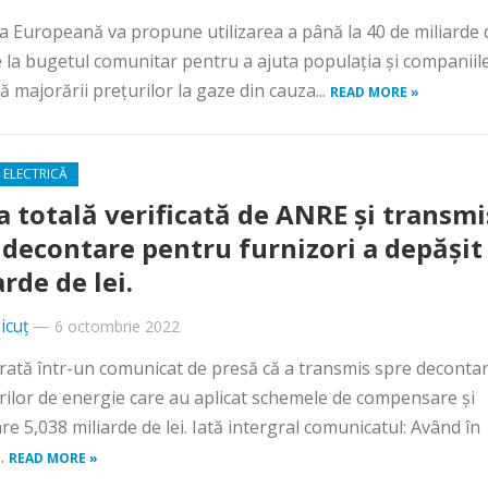
 Europeană va propune utilizarea a până la 40 de miliarde 
 la bugetul comunitar pentru a ajuta populaţia şi companiil
ţă majorării preţurilor la gaze din cauza...
READ MORE »
 ELECTRICĂ
 totală verificată de ANRE și transm
 decontare pentru furnizori a depășit
rde de lei.
icuț
—
6 octombrie 2022
ată într-un comunicat de presă că a transmis spre deconta
rilor de energie care au aplicat schemele de compensare și
re 5,038 miliarde de lei. Iată intergral comunicatul: Având în
..
READ MORE »