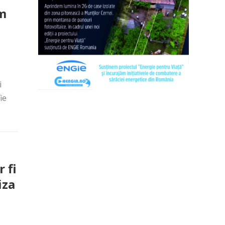
im
i
ie
 fi
iza