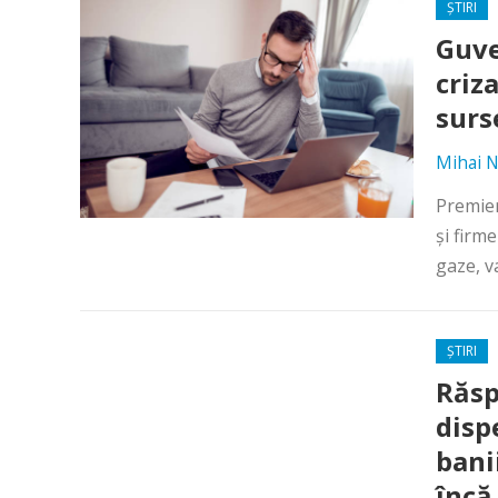
ȘTIRI
Guve
criz
surs
Mihai N
Premier
și firm
gaze, va
ȘTIRI
Răsp
disp
bani
încă