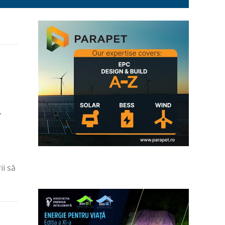
–
i să