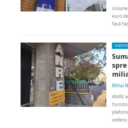
Uniunea
euro de
facă fa
ENERGIE
Suma
spre
milia
Mihai N
ANRE ar
furnizo
plafona
vedere.