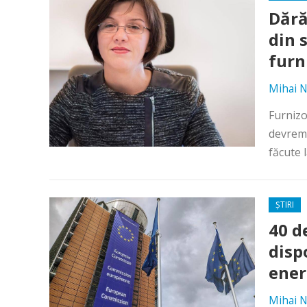
Dără
din 
furn
Mihai N
Furnizo
devreme
făcute 
ȘTIRI
40 d
disp
ener
Mihai N