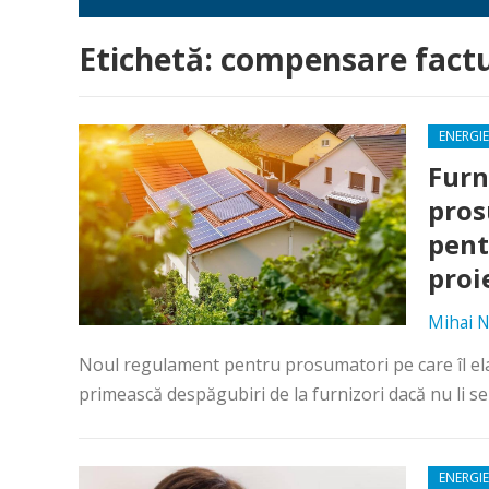
Etichetă:
compensare factu
ENERGIE
Furn
pros
pent
proi
Mihai N
Noul regulament pentru prosumatori pe care îl el
primească despăgubiri de la furnizori dacă nu li se 
ENERGIE