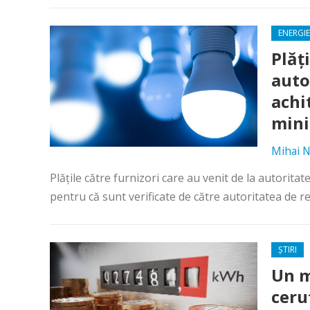
ENERGIE
Plăţ
auto
achi
mini
Mihai N
Plăţile către furnizori care au venit de la autorita
pentru că sunt verificate de către autoritatea de r
ȘTIRI
Un m
ceru