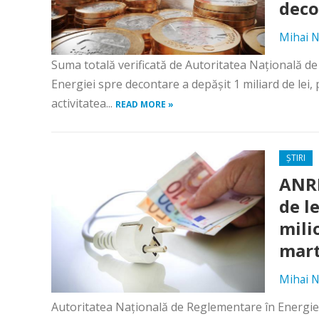
deco
Mihai N
Suma totală verificată de Autoritatea Naţională d
Energiei spre decontare a depăşit 1 miliard de lei
activitatea...
READ MORE »
ȘTIRI
ANRE
de l
mili
mart
Mihai N
Autoritatea Naţională de Reglementare în Energie