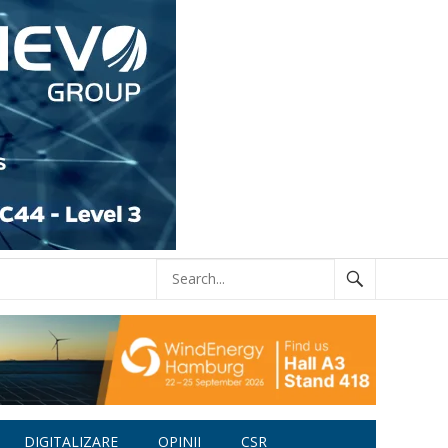
DIGITALIZARE
OPINII
CSR