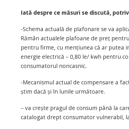
Iată despre ce măsuri se discută, potriv
-Schema actuală de plafonare se va aplica
Rămân actualele plafoane de preț pentru g
pentru firme, cu mențiunea că ar putea in
energie electrică – 0,80 le/ kwh pentru c
consumatorul noncasnic.
-Mecanismul actual de compensare a facturi
știm dacă și în lunile următoare.
– va crește pragul de consum până la car
catalogat drept consumator vulnerabil, l