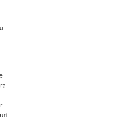
ul
te
tra
r
uri