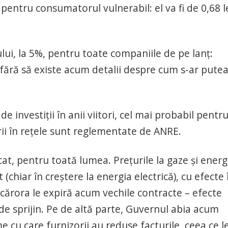
pentru consumatorul vulnerabil: el va fi de 0,68 l
lui, la 5%, pentru toate companiile de pe lanț:
), fără să existe acum detalii despre cum s-ar pute
 investiții în anii viitori, cel mai probabil pentr
orii în rețele sunt reglementate de ANRE.
at, pentru toată lumea. Prețurile la gaze și energ
t (chiar în creștere la energia electrică), cu efecte 
i cărora le expiră acum vechile contracte – efecte
e sprijin. Pe de altă parte, Guvernul abia acum
 cu care furnizorii au reduse facturile, ceea ce l