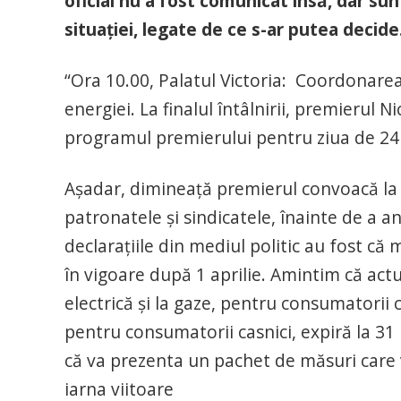
oficial nu a fost comunicat însă, dar su
situației, legate de ce s-ar putea decide
“Ora 10.00, Palatul Victoria: Coordonarea
energiei. La finalul întâlnirii, premierul N
programul premierului pentru ziua de 24 f
Așadar, dimineață premierul convoacă la o
patronatele și sindicatele, înainte de a an
declarațiile din mediul politic au fost că
în vigoare după 1 aprilie. Amintim că act
electrică și la gaze, pentru consumatorii 
pentru consumatorii casnici, expiră la 31 
că va prezenta un pachet de măsuri care 
iarna viitoare