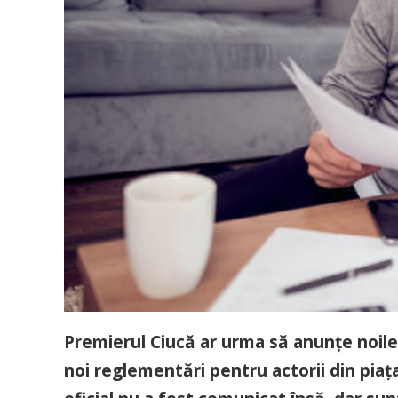
Premierul Ciucă ar urma să anunțe noile m
noi reglementări pentru actorii din piața