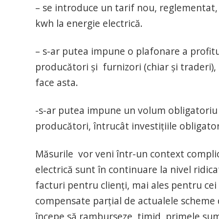
– se introduce un tarif nou, reglementat, 
kwh la energie electrică.
– s-ar putea impune o plafonare a profitu
producători și furnizori (chiar și traderi
face asta.
-s-ar putea impune un volum obligatoriu de
producători, întrucât investițiile obligat
Măsurile vor veni într-un context complic
electrică sunt în continuare la nivel ridica
facturi pentru clienți, mai ales pentru ce
compensate parțial de actualele scheme d
începe să ramburseze, timid, primele sume