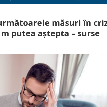
următoarele măsuri în cri
am putea aștepta – surse