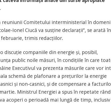
nt câteva informații aflate din surse apropiate
.
 reuniunii Comitetului interministerial în domeni
icolae-Ionel Ciucă va susține declarații”, se arată în
ebruarie, trimis redacțiilor.
 discuție companiile din energie și, posibil,
unța public noile măsuri, în condițiile în care toa
 mâine Executivul va prezenta măsurile care vor in
uala schemă de plafonare a prețurilor la energie
casnici și non-casnici, și de compensare a facturilo
martie. Ministrul Energiei a spus în repetate rând
va acoperi o perioadă mai lungă de timp, inclusiv