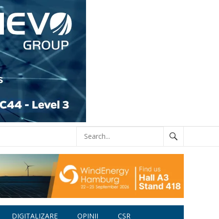
DIGITALIZARE
OPINII
CSR