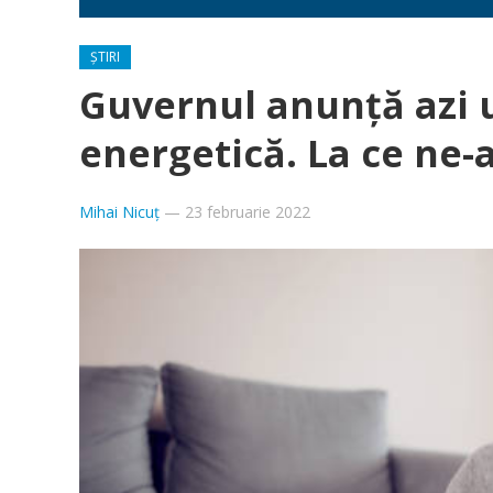
ȘTIRI
Guvernul anunță azi 
energetică. La ce ne-
Mihai Nicuț
—
23 februarie 2022