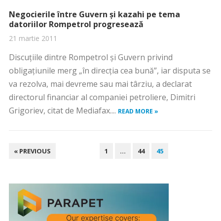
Negocierile între Guvern și kazahi pe tema
datoriilor Rompetrol progresează
21 martie 2011
Discuţiile dintre Rompetrol şi Guvern privind
obligaţiunile merg „în direcţia cea bună”, iar disputa se
va rezolva, mai devreme sau mai târziu, a declarat
directorul financiar al companiei petroliere, Dimitri
Grigoriev, citat de Mediafax....
READ MORE »
PAGINAȚIE
« PREVIOUS
1
…
44
45
ARTICOLE