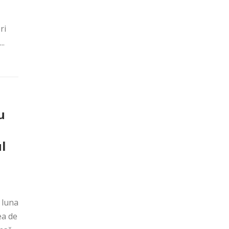
ri
..
u
l
 luna
ea de