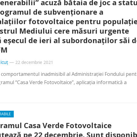
enerabilii” acuză bătaia de joc a statu
rogramul de subvenționare a
alațiilor fotovoltaice pentru populație
strul Mediului cere măsuri urgente
 eșecul de ieri al subordonaților săi 
FM
icuț
—
22 decembrie 2021
 comportamentul inadmisibil al Administrației Fondului pent
ogramul “Casa Verde Fotovoltaice”, aplicația informatică a
RABILE
ramul Casa Verde Fotovoltaice
tează pe 22 decembrie. Sunt disponib