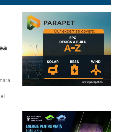
ea
emara
 el