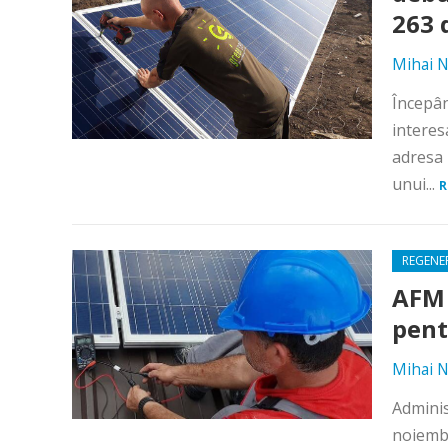
263 
Mihai N
Începân
interes
adresa 
unui...
R
REGENE
AFM 
pent
Mihai N
Adminis
noiembr