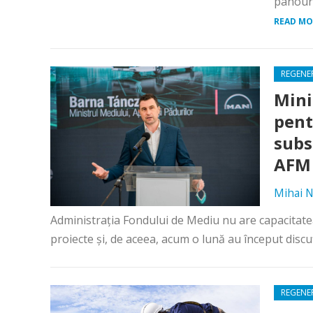
panouri
READ MO
REGENE
Mini
pent
subs
AFM 
Mihai N
Administraţia Fondului de Mediu nu are capacitate
proiecte şi, de aceea, acum o lună au început discuţ
REGENE