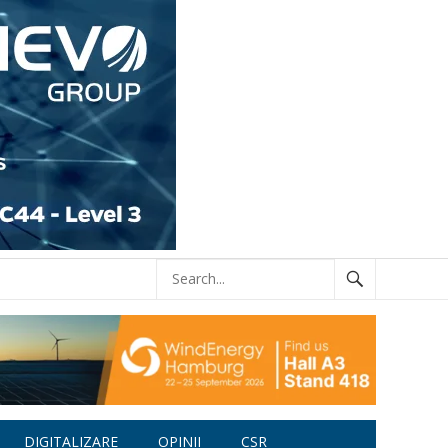
DIGITALIZARE
OPINII
CSR