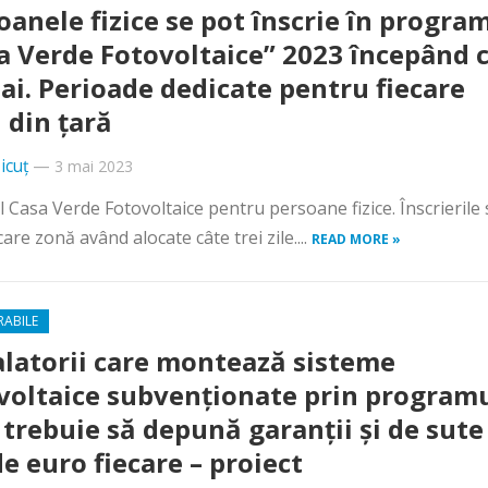
oanele fizice se pot înscrie în progra
a Verde Fotovoltaice” 2023 începând 
ai. Perioade dedicate pentru fiecare
 din țară
icuț
—
3 mai 2023
 Casa Verde Fotovoltaice pentru persoane fizice. Înscrierile 
care zonă având alocate câte trei zile....
READ MORE »
RABILE
alatorii care montează sisteme
voltaice subvenționate prin program
trebuie să depună garanții și de sute
de euro fiecare – proiect