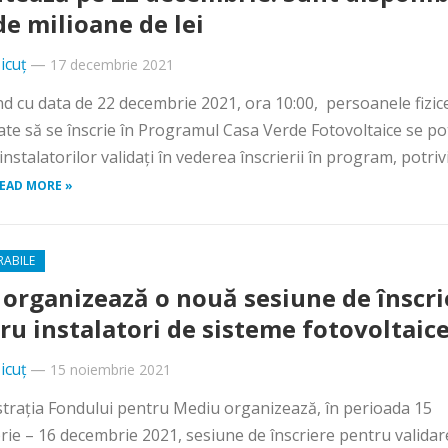
de milioane de lei
icuț
—
17 decembrie 2021
d cu data de 22 decembrie 2021, ora 10:00, persoanele fizic
ate să se înscrie în Programul Casa Verde Fotovoltaice se po
instalatorilor validați în vederea înscrierii în program, potriv
EAD MORE »
RABILE
organizează o nouă sesiune de înscri
ru instalatori de sisteme fotovoltaic
icuț
—
15 noiembrie 2021
traţia Fondului pentru Mediu organizează, în perioada 15
ie – 16 decembrie 2021, sesiune de înscriere pentru validar