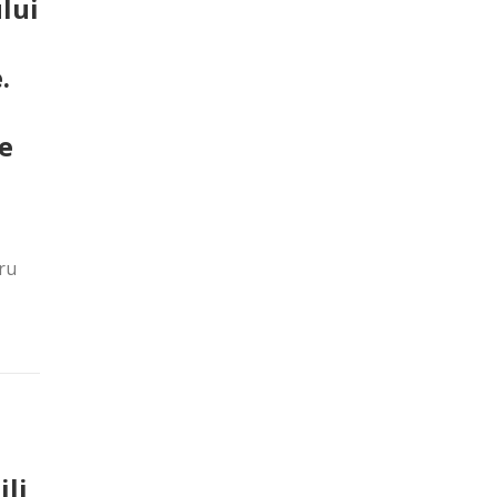
lui
.
de
ru
ili