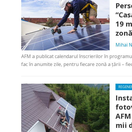
Pers
“Cas
19 m
zonă
Mihai N
AFM a publicat calendarul înscrierilor în programul
fac în anumite zile, pentru fiecare zonă a țării – fie
REGENE
Inst
foto
AFM 
mii 