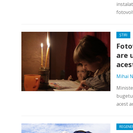
instala
fotovol
ȘTIRI
Foto
are 
aces
Mihai N
Ministe
bugetul
acest a
REGENE