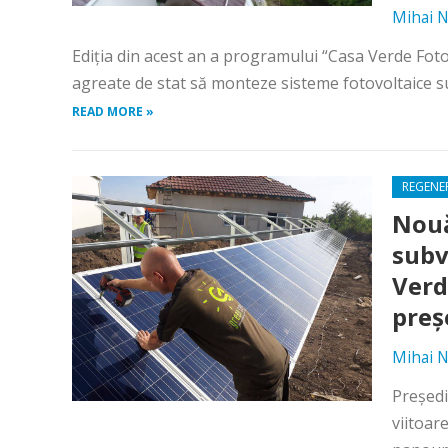
Mihai N
Ediția din acest an a programului “Casa Verde Foto
agreate de stat să monteze sisteme fotovoltaice sub
READ MORE »
REGENE
Nouă
subv
Verd
preș
Mihai N
Președi
viitoar