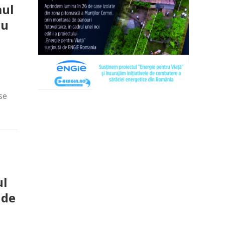
mul
cu
se
ul
 de