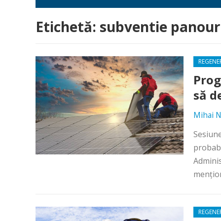
Etichetă:
subventie panouri
REGENE
Prog
să d
Mihai N
Sesiune
probabi
Adminis
menţio
REGENE