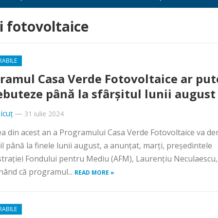
 fotovoltaice
RABILE
ramul Casa Verde Fotovoltaice ar put
ebuteze până la sfârșitul lunii august
icuț
—
31 iulie 2024
a din acest an a Programului Casa Verde Fotovoltaice va d
l până la finele lunii august, a anunţat, marţi, preşedintele
traţiei Fondului pentru Mediu (AFM), Laurenţiu Neculaescu,
nând că programul...
READ MORE »
RABILE