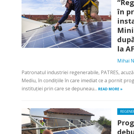
“Reg
în p
inst
Mini
după
la A
Mihai N
Patronatul industriei regenerabile, PATRES, acuză
Mediu, în condițiile în care imediat ce a pornit pr
instituției prin care se depuneau...
READ MORE »
REGENE
Prog
debu