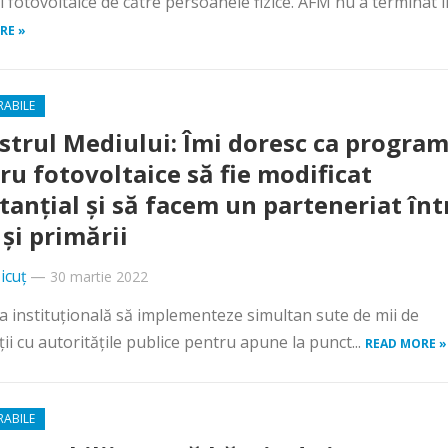
 fotovoltaice de către persoanele fizice. AFM nu a terminat în
RE »
RABILE
strul Mediului: Îmi doresc ca progra
ru fotovoltaice să fie modificat
tanțial și să facem un parteneriat înt
și primării
icuț
—
30 martie 2022
a instituţională să implementeze simultan sute de mii de
ii cu autorităţile publice pentru apune la punct...
READ MORE »
RABILE