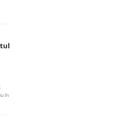
tul
t
u în