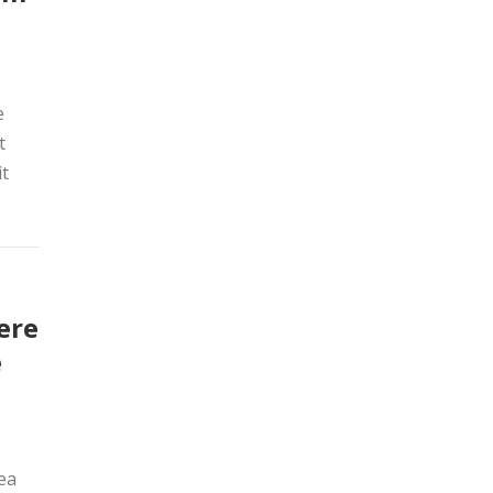
e
t
it
ere
e
ea