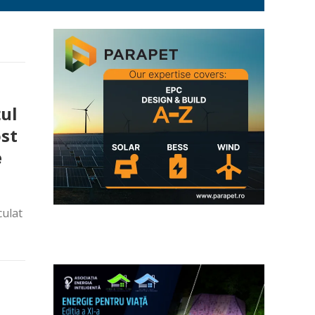
țul
ost
e
culat