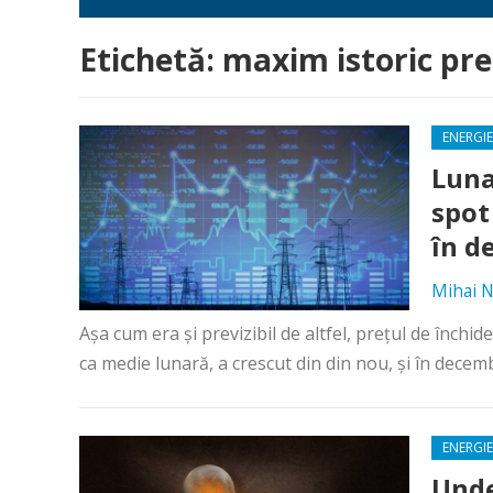
Etichetă:
maxim istoric pre
ENERGIE
Luna
spot
în d
Mihai N
Așa cum era și previzibil de altfel, prețul de închi
ca medie lunară, a crescut din din nou, și în decembr
ENERGIE
Unde