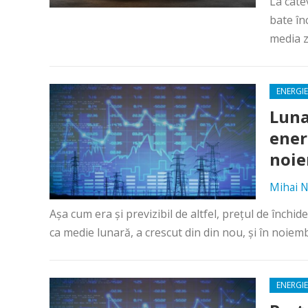
La câte
bate în
media z
ENERGIE
Luna
ener
noie
Mihai N
Așa cum era și previzibil de altfel, prețul de închi
ca medie lunară, a crescut din din nou, și în noiembr
ENERGIE