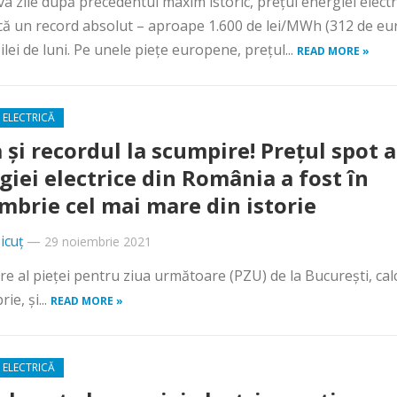
va zile după precedentul maxim istoric, prețul energiei electr
că un record absolut – aproape 1.600 de lei/MWh (312 de eur
ilei de luni. Pe unele piețe europene, prețul...
READ MORE »
 ELECTRICĂ
 și recordul la scumpire! Prețul spot a
giei electrice din România a fost în
mbrie cel mai mare din istorie
icuț
—
29 noiembrie 2021
dere al pieței pentru ziua următoare (PZU) de la București, cal
ie, și...
READ MORE »
 ELECTRICĂ