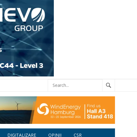
DIGITALIZARE
OPINII
CSR