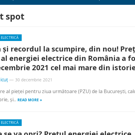
t spot
 ELECTRICĂ
 și recordul la scumpire, din nou! Pre
 al energiei electrice din România a f
ecembrie 2021 cel mai mare din istori
icuț
—
30 decembrie 2021
dere al pieței pentru ziua următoare (PZU) de la București, cal
ie, și...
READ MORE »
 ELECTRICĂ
 se va opri? Prețul energiei electrice