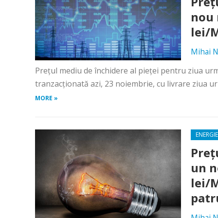
Preț
nou 
lei
Mihai N
Prețul mediu de închidere al pieței pentru ziua u
tranzacționată azi, 23 noiembrie, cu livrare ziua ur
MORE »
ENERGIE
Preț
un n
lei/
patr
Mihai N