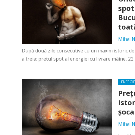
spot
Bucu
toat
Mihai N
După două zile consecutive cu un maxim istoric de 
a treia: prețul spot al energiei cu livrare mâine, 22
ENERGIE
Preț
isto
șoca
Mihai N