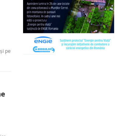
și pe
me
i