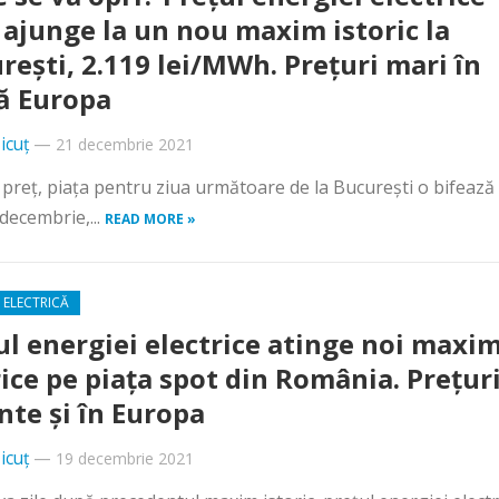
 ajunge la un nou maxim istoric la
rești, 2.119 lei/MWh. Prețuri mari în
ă Europa
icuț
—
21 decembrie 2021
preț, piața pentru ziua următoare de la București o bifează 
 decembrie,...
READ MORE »
 ELECTRICĂ
ul energiei electrice atinge noi maxi
rice pe piața spot din România. Prețur
nte și în Europa
icuț
—
19 decembrie 2021