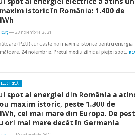
ul spot al energiei electrice a atins un
maxim istoric în România: 1.400 de
/MWh
icuț
—
23 noiembrie 2021
rmătoare (PZU) cunoaște noi maxime istorice pentru energia
mătoare, 24 noiembrie. Prețul mediu zilnic al pieței spot...
RE
 ELECTRICĂ
ul spot al energiei din România a atin
ou maxim istoric, peste 1.300 de
MWh, cel mai mare din Europa. De pes
u ori mai mare decât în Germania
icuț
—
19 octombrie 2021