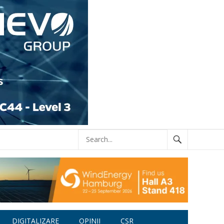
DIGITALIZARE
OPINII
CSR