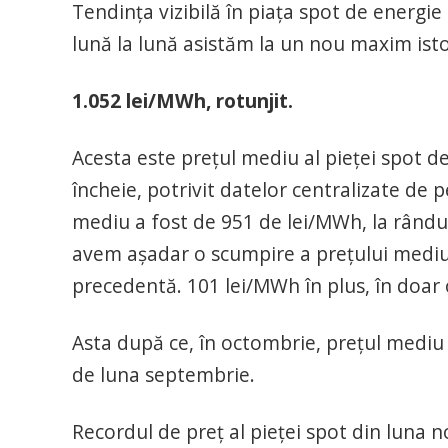
Tendința vizibilă în piața spot de energie
lună la lună asistăm la un nou maxim isto
1.052 lei/MWh, rotunjit.
Acesta este prețul mediu al pieței spot d
încheie, potrivit datelor centralizate d
mediu a fost de 951 de lei/MWh, la rândul
avem așadar o scumpire a prețului mediu 
precedentă. 101 lei/MWh în plus, în doar 
Asta după ce, în octombrie, prețul mediu
de luna septembrie.
Recordul de preț al pieței spot din luna no