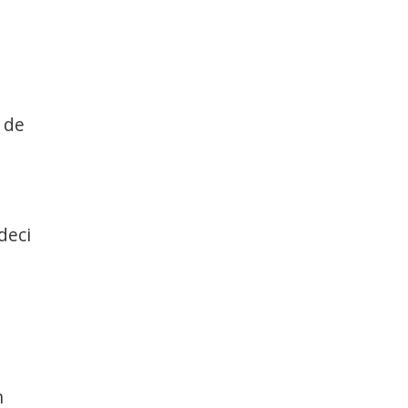
e de
deci
n