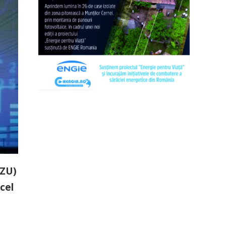
PZU)
 cel