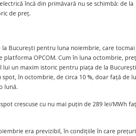
 electrică încă din primăvară nu se schimbă: de la
ric de preț.
e la București pentru luna noiembrie, care tocmai
e pe platforma OPCOM. Cum în luna octombrie, preț
 lui un maxim istoric pentru piața de la București
spot, în octombrie, de circa 10 %, doar față de l
o lună.
 spot crescuse cu nu mai puțin de 289 lei/MWh fa
iembrie era previzibil, în condițiile în care prețuri