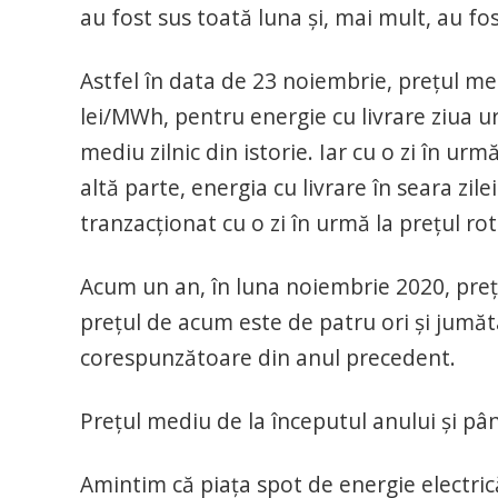
au fost sus toată luna și, mai mult, au 
Astfel în data de 23 noiembrie, prețul medi
lei/MWh, pentru energie cu livrare ziua 
mediu zilnic din istorie. Iar cu o zi în ur
altă parte, energia cu livrare în seara zile
tranzacționat cu o zi în urmă la prețul r
Acum un an, în luna noiembrie 2020, prețu
prețul de acum este de patru ori și jumăt
corespunzătoare din anul precedent.
Prețul mediu de la începutul anului și p
Amintim că piața spot de energie electrică