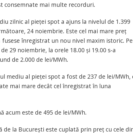
fost consemnate mai multe recorduri.
u zilnic al pieței spot a ajuns la nivelul de 1.399
următoare, 24 noiembrie. Este cel mai mare preț
mă fusese înregistrat un nou nivel maxim istoric. P
i de 29 noiembrie, la orele 18.00 și 19.00 s-a
otund de 2.000 de lei/MWh.
l mediu al pieței spot a fost de 237 de lei/MWh, 
ate mai mare decât cel înregistrat în luna
ână acum este de 495 de lei/MWh.
 de la București este cuplată prin preț cu cele di