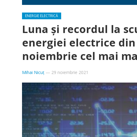
ENERGIE ELECTRICĂ
Luna și recordul la sc
energiei electrice di
noiembrie cel mai mar
Mihai Nicuț
—
29 noiembrie 2021