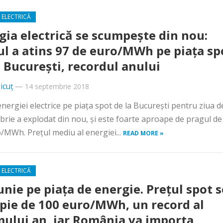
 ELECTRICĂ
gia electrică se scumpeşte din nou:
ul a atins 97 de euro/MWh pe piaţa sp
a Bucureşti, recordul anului
icuț
—
14 septembrie 2018
energiei electrice pe piaţa spot de la Bucureşti pentru ziua d
rie a explodat din nou, şi este foarte aproape de pragul de
/MWh. Preţul mediu al energiei...
READ MORE »
 ELECTRICĂ
nie pe piaţa de energie. Preţul spot s
pie de 100 euro/MWh, un record al
mului an, iar România va importa