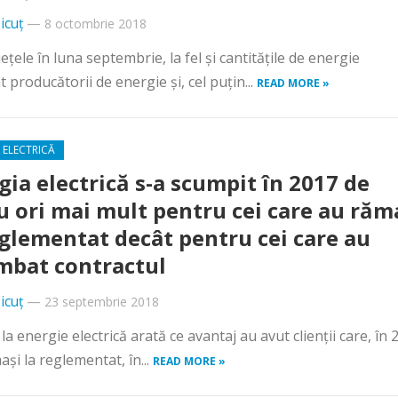
icuț
—
8 octombrie 2018
eţele în luna septembrie, la fel şi cantităţile de energie
t producătorii de energie şi, cel puţin...
READ MORE »
 ELECTRICĂ
gia electrică s-a scumpit în 2017 de
u ori mai mult pentru cei care au răm
eglementat decât pentru cei care au
mbat contractul
icuț
—
23 septembrie 2018
a energie electrică arată ce avantaj au avut clienţii care, în 
aşi la reglementat, în...
READ MORE »