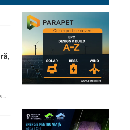
ră,
...