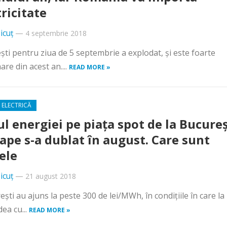
tricitate
icuț
—
4 septembrie 2018
eşti pentru ziua de 5 septembrie a explodat, şi este foarte
e din acest an....
READ MORE »
 ELECTRICĂ
ul energiei pe piaţa spot de la Bucureş
ape s-a dublat în august. Care sunt
ele
icuț
—
21 august 2018
reşti au ajuns la peste 300 de lei/MWh, în condiţiile în care la
dea cu...
READ MORE »