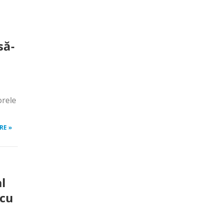
să-
orele
RE »
al
 cu