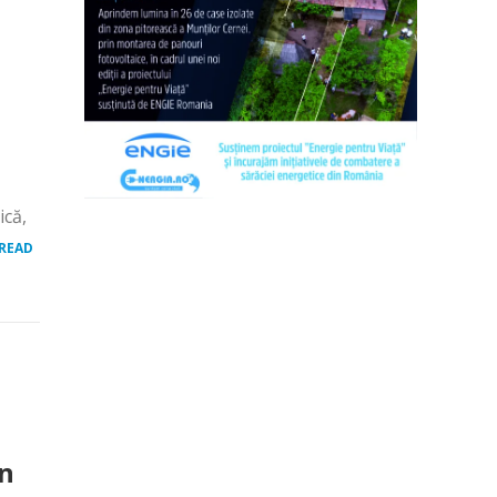
ică,
READ
in