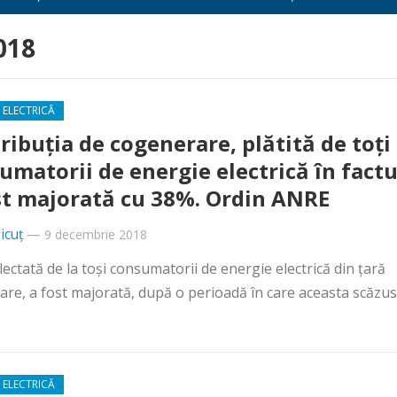
018
 ELECTRICĂ
ribuţia de cogenerare, plătită de toţi
umatorii de energie electrică în factu
st majorată cu 38%. Ordin ANRE
icuț
—
9 decembrie 2018
ectată de la toşi consumatorii de energie electrică din ţară
are, a fost majorată, după o perioadă în care aceasta scăzuse.
 ELECTRICĂ