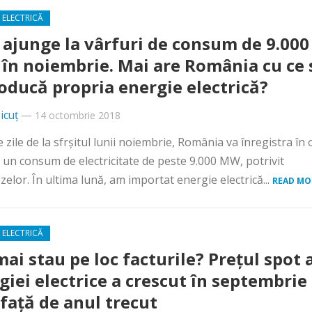
 ELECTRICĂ
ajunge la vârfuri de consum de 9.000
în noiembrie. Mai are România cu ce 
roducă propria energie electrică?
icuț
—
14 octombrie 2018
e zile de la sfrşitul lunii noiembrie, România va înregistra în 
, un consum de electricitate de peste 9.000 MW, potrivit
elor. În ultima lună, am importat energie electrică...
READ MO
 ELECTRICĂ
mai stau pe loc facturile? Preţul spot 
giei electrice a crescut în septembrie
faţă de anul trecut