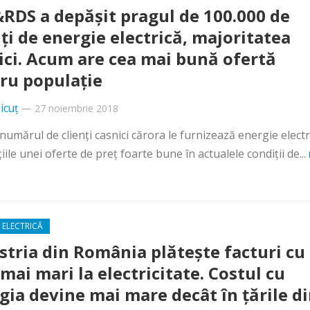
RDS a depăşit pragul de 100.000 de
nţi de energie electrică, majoritatea
ici. Acum are cea mai bună ofertă
ru populaţie
icuț
—
27 noiembrie 2018
mărul de clienţi casnici cărora le furnizează energie electr
iile unei oferte de preţ foarte bune în actualele condiţii de...
 ELECTRICĂ
stria din România plăteşte facturi cu
mai mari la electricitate. Costul cu
gia devine mai mare decât în ţările d