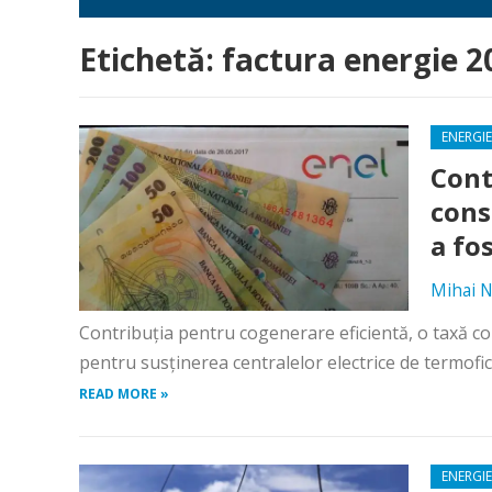
Etichetă:
factura energie 2
ENERGIE
Cont
cons
a fo
Mihai N
Contribuţia pentru cogenerare eficientă, o taxă col
pentru susţinerea centralelor electrice de termofic
READ MORE »
ENERGIE