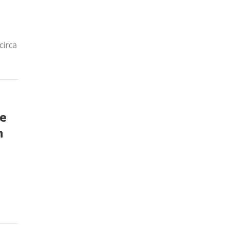
circa
ne
n