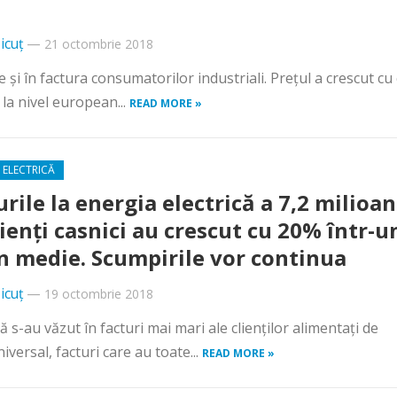
icuț
—
21 octombrie 2018
şi în factura consumatorilor industriali. Preţul a crescut cu 
 la nivel european...
READ MORE »
 ELECTRICĂ
urile la energia electrică a 7,2 milioa
lienţi casnici au crescut cu 20% într-u
în medie. Scumpirile vor continua
icuț
—
19 octombrie 2018
ă s-au văzut în facturi mai mari ale clienţilor alimentaţi de
iversal, facturi care au toate...
READ MORE »