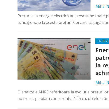
Mihai N
Preţurile la energie electrică au crescut pe toate pi
achiziţionate la aceste preţuri. Cei care câştigă sun
ENERGIE
Ener
patr
la r
schi
Mihai N
O analiză a ANRE referitoare la evoluţia preţurilor l
au trecut pe piaţa concurenţială. În cazul celor răm