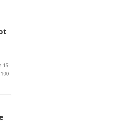
ot
e 15
 100
e