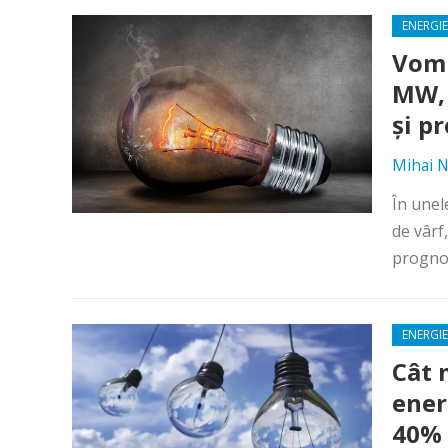
ENERGIE
Vom 
MW, 
şi p
Mihai N
În unel
de vârf
prognoz
ENERGIE
Cât 
ener
40% 