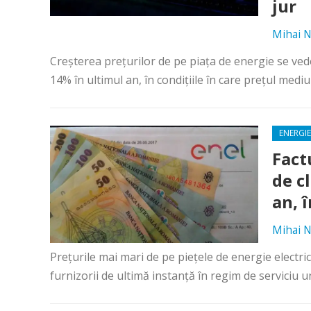
jur
Mihai N
Creşterea preţurilor de pe piaţa de energie se vede 
14% în ultimul an, în condiţiile în care preţul mediu
ENERGIE
Fact
de c
an, 
Mihai N
Preţurile mai mari de pe pieţele de energie electric
furnizorii de ultimă instanţă în regim de serviciu un