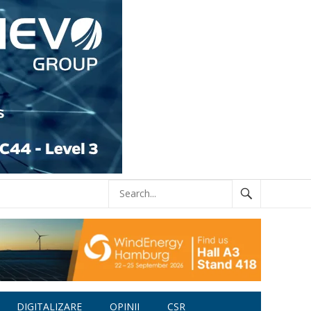
DIGITALIZARE
OPINII
CSR