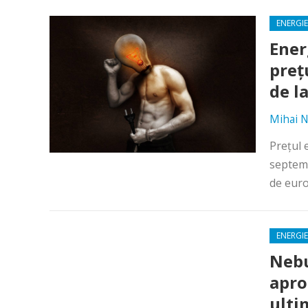
ENERGIE
Ener
preţ
de l
Mihai N
Preţul 
septemb
de euro
ENERGIE
Nebu
apro
ulti