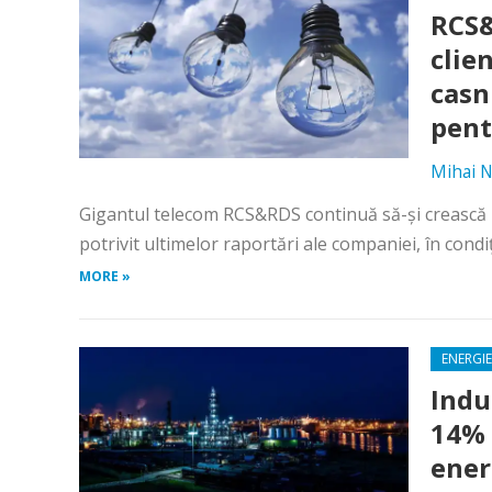
RCS&
clie
casn
pent
Mihai N
Gigantul telecom RCS&RDS continuă să-şi crească nu
potrivit ultimelor raportări ale companiei, în condiţ
MORE »
ENERGIE
Indu
14% 
ener