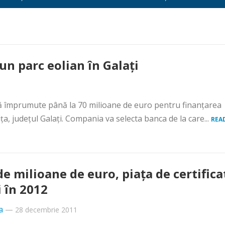
n parc eolian în Galaţi
să împrumute până la 70 milioane de euro pentru finanţarea
ţa, judeţul Galaţi. Compania va selecta banca de la care...
REA
de milioane de euro, piaţa de certifica
i în 2012
a
—
28 decembrie 2011