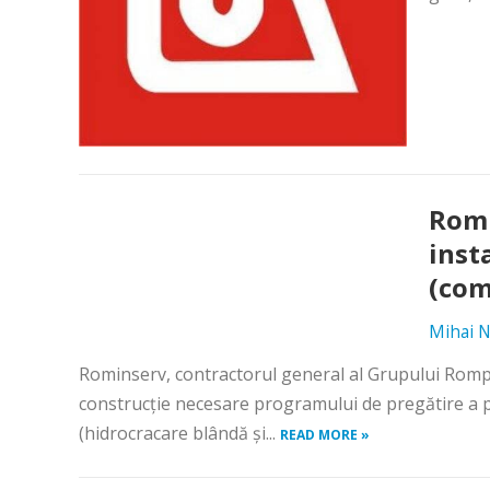
Romi
inst
(com
Mihai N
Rominserv, contractorul general al Grupului Rompet
construcţie necesare programului de pregătire a po
(hidrocracare blândă şi...
READ MORE »