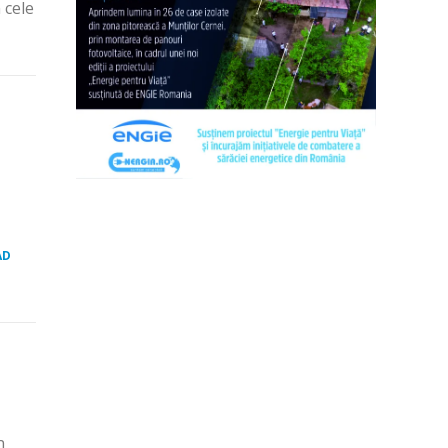
 cele
AD
n