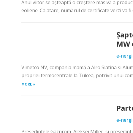
Anul viitor se aşteaptă o creştere masivă a producţi
eoliene. Ca atare, numărul de certificate verzi va fi d
Şapt
MW d
e-nergi
Vimetco NV, compania mamă a Alro Slatina şi Alum T
propriei termocentrale la Tulcea, potrivit unui com
MORE »
Part
e-nergi
Preşedintele Gazprom, Aleksei Miller, şi preşedin