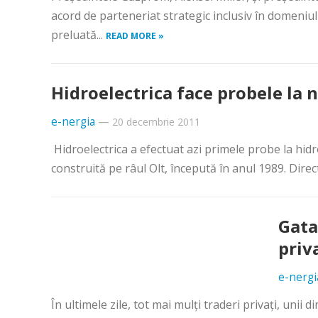
acord de parteneriat strategic inclusiv în domeniul
preluată...
READ MORE »
Hidroelectrica face probele la n
e-nergia
—
20 decembrie 2011
Hidroelectrica a efectuat azi primele probe la hid
construită pe râul Olt, începută în anul 1989. Direc
Gata
priv
e-nergi
În ultimele zile, tot mai mulţi traderi privaţi, unii 