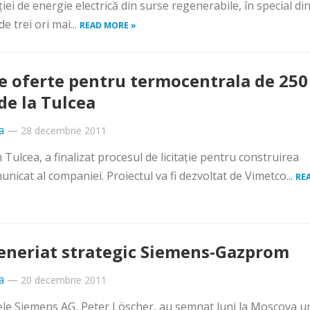
ei de energie electrică din surse regenerabile, în special din
e trei ori mai...
READ MORE »
e oferte pentru termocentrala de 250
e la Tulcea
a
—
28 decembrie 2011
ulcea, a finalizat procesul de licitaţie pentru construirea
unicat al companiei. Proiectul va fi dezvoltat de Vimetco...
RE
eneriat strategic Siemens-Gazprom
a
—
20 decembrie 2011
tele Siemens AG, Peter Löscher, au semnat luni la Moscova u