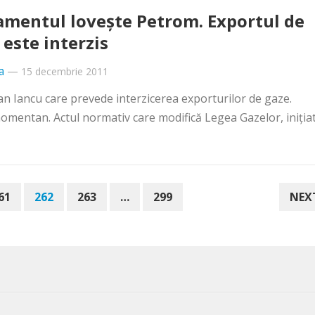
amentul loveşte Petrom. Exportul de
 este interzis
a
—
15 decembrie 2011
ian Iancu care prevede interzicerea exporturilor de gaze.
omentan. Actul normativ care modifică Legea Gazelor, iniţia
61
262
263
…
299
NEX