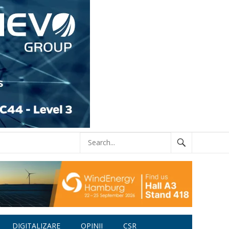
DIGITALIZARE
OPINII
CSR