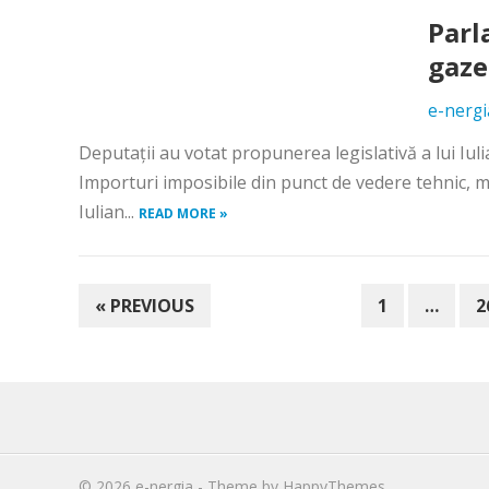
Parl
gaze
e-nergi
Deputaţii au votat propunerea legislativă a lui Iul
Importuri imposibile din punct de vedere tehnic, m
Iulian...
READ MORE »
PAGINAȚIE
« PREVIOUS
1
…
2
ARTICOLE
© 2026
e-nergia
- Theme by
HappyThemes