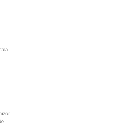
cală
nizor
de