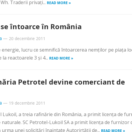
h. Traderii privaţi...
READ MORE »
se întoarce în România
a
—
20 decembrie 2011
energie, lucru ce semnifică întoarcerea nemţilor pe piaţa lo
la reactoarele 3 şi 4...
READ MORE »
năria Petrotel devine comerciant de
a
—
19 decembrie 2011
l Lukoil, a treia rafinărie din România, a primit licenţa de fur
 naturale. SC Petrotel-Lukoil SA a primit licenţa de furnizor 
 urma unei solicitări înaintate Autorirtăţii de...
READ MORE »