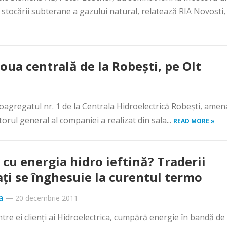
 stocării subterane a gazului natural, relatează RIA Novosti,
oua centrală de la Robeşti, pe Olt
roagregatul nr. 1 de la Centrala Hidroelectrică Robeşti, amen
torul general al companiei a realizat din sala...
READ MORE »
 cu energia hidro ieftină? Traderii
aţi se înghesuie la curentul termo
a
—
20 decembrie 2011
dintre ei clienţi ai Hidroelectrica, cumpără energie în bandă de 