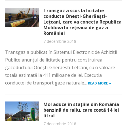
Transgaz a scos la licitaţie
conducta Oneşti-Gherăeşti-
Leţcani, care va conecta Republica
Moldova la reţeaua de gaz a
României
7 decembrie 2018
Transgaz a publicat în Sistemul Electronic de Achiziţii
Publice anunţul de licitaţie pentru construirea
gazoductului Oneşti-Gherăeşti-Leţcani, cu o valoare
totală estimată la 411 milioane de lei. Executia
conductei de transport gaze naturale...
READ MORE »
Mol aduce în staţiile din România
benzină de raliu, care costă 14 lei
litrul
7 decembrie 2018