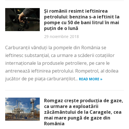
Şi românii resimt ieftinirea
petrolului: benzina s-a ieftinit la
pompe cu 50 de bani litrul în mai
puţin de o lună
29 noiembrie 2018
Carburanţii vânduţi la pompele din România se
ieftinesc substanţial, ca urmare a scăderii cotaţiilor
internaţionale la produsele petroliere, pe care le
antrenează ieftinirea petrolului. Rompetrol, al doilea
jucător de pe piaţa carburanţilot...
READ MORE »
Romgaz creşte producţia de gaze,
ca urmare a exploatării
zăcământului de la Caragele, cea
mai mare pungă de gaze din
România