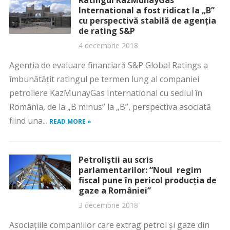
Ratingul KazMunayGas
International a fost ridicat la „B”
cu perspectivă stabilă de agenţia
de rating S&P
4 decembrie 2018
Agenţia de evaluare financiară S&P Global Ratings a
îmbunătăţit ratingul pe termen lung al companiei
petroliere KazMunayGas International cu sediul în
România, de la „B minus” la „B”, perspectiva asociată
fiind una...
READ MORE »
Petroliştii au scris
parlamentarilor: “Noul regim
fiscal pune în pericol producţia de
gaze a României”
3 decembrie 2018
Asociaţiile companiilor care extrag petrol şi gaze din