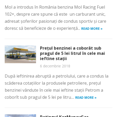
Mol a introdus în România benzina Mol Racing Fuel
102+, despre care spune că este un carburant unic,
adresat șoferilor pasionați de condus sportiv și care
doresc să beneficieze de o experiență...
READ MORE »
Preţul benzinei a coborât sub
pragul de 5 lei litrul în cele mai
ieftine staţii
6 decembrie 2018
După ieftinirea abruptă a petrolului, care a condus la
scăderea cotaţiilor la produsele petroliere, preţul
benzinei vândute în cele mai ieftine staţii Petrom a
coborît sub pragul de 5 lei pe litru....
READ MORE »