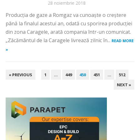
28 noiembrie 2018
Producţia de gaze a Romgaz va cunoaşte o creştere
până la finalul acestui an, odată cu sporirea producţiei
din zona Caragele, arată compania într-un comunicat.
„Zăcământul de la Caragele livrează zilnic în...
READ MORE
»
PAGINAȚIE
« PREVIOUS
1
…
449
450
451
…
512
ARTICOLE
NEXT »