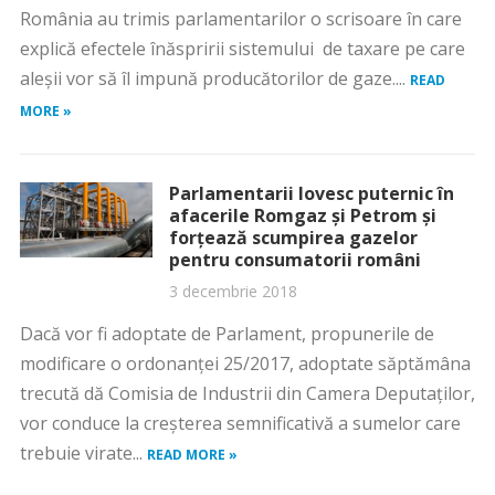
România au trimis parlamentarilor o scrisoare în care
explică efectele înăspririi sistemului de taxare pe care
aleşii vor să îl impună producătorilor de gaze....
READ
MORE »
Parlamentarii lovesc puternic în
afacerile Romgaz şi Petrom şi
forţează scumpirea gazelor
pentru consumatorii români
3 decembrie 2018
Dacă vor fi adoptate de Parlament, propunerile de
modificare o ordonanței 25/2017, adoptate săptămâna
trecută dă Comisia de Industrii din Camera Deputaților,
vor conduce la creșterea semnificativă a sumelor care
trebuie virate...
READ MORE »