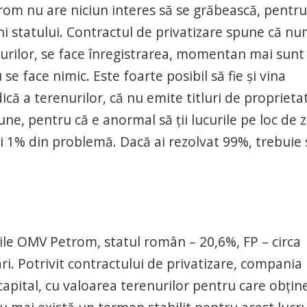
trom nu are niciun interes să se grăbească, pentru
i statului. Contractul de privatizare spune că nu
nurilor, se face înregistrarea, momentan mai sunt
se face nimic. Este foarte posibil să fie şi vina
idică a terenurilor, că nu emite titluri de proprieta
e, pentru că e anormal să ţii lucurile pe loc de 
vi 1% din problemă. Dacă ai rezolvat 99%, trebuie 
ile OMV Petrom, statul român – 20,6%, FP – circa
ari. Potrivit contractului de privatizare, compania
capital, cu valoarea terenurilor pentru care obţin