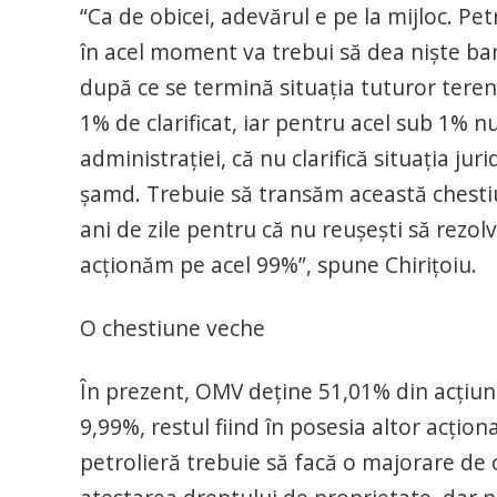
“Ca de obicei, adevărul e pe la mijloc. Pe
în acel moment va trebui să dea nişte ban
după ce se termină situaţia tuturor tere
1% de clarificat, iar pentru acel sub 1% nu 
administraţiei, că nu clarifică situaţia jur
şamd. Trebuie să transăm această chestiun
ani de zile pentru că nu reuşeşti să rezol
acţionăm pe acel 99%”, spune Chiriţoiu.
O chestiune veche
În prezent, OMV deţine 51,01% din acţiun
9,99%, restul fiind în posesia altor acţion
petrolieră trebuie să facă o majorare de 