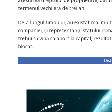
atestarea dreptului de proprietate, dar n
termenul vechi era de trei ani.
De-a lungul timpului, au existat mai mult
companiei, şi reprezentanţii statului ro
trebui să vină ca aport la capital, rezulta
blocat.
Dist