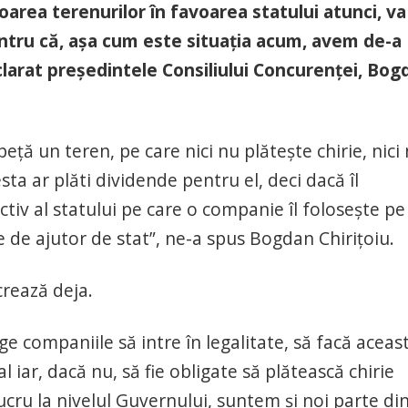
oarea terenurilor în favoarea statului atunci, va
entru că, aşa cum este situaţia acum, avem de-a
eclarat preşedintele Consiliului Concurenţei, Bog
ţă un teren, pe care nici nu plăteşte chirie, nici 
cesta ar plăti dividende pentru el, deci dacă îl
activ al statului pe care o companie îl foloseşte pe
e de ajutor de stat”, ne-a spus Bogdan Chiriţoiu.
crează deja.
ge companiile să intre în legalitate, să facă aceas
al iar, dacă nu, să fie obligate să plătească chirie
cru la nivelul Guvernului, suntem şi noi parte din