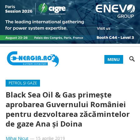
MENU
PETROL ȘI GAZE
Black Sea Oil & Gas primește
aprobarea Guvernului României
pentru dezvoltarea zăcămintelor
de gaze Ana și Doina
Mihai Nicuț
—
15 aprilie 2019