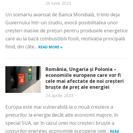
26 iunie 2023
Un scenariu avansat de Banca Mondială, trimis deja
Guvernului într-un studiu, evocă posibilitatea unor
creșteri masive de prețuri pentru produsele energetice
care au la bază combustibili fosili, motivația principală
fiind, din câte...
READ MORE »
România, Ungaria și Polonia –
economiile europene care vor fi
cele mai afectate de noi creșteri
bruște de preț ale energiei
24 aprilie 2023
Europa este mai vulnerabilă la o nouă creştere a
preţurilor la energie decât alte economii majore, în
special SUA, iar în cazul unei noi creşteri bruşte a
costurilor energiei, economiile europene cele...
READ