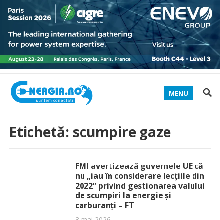
MENU
Etichetă:
scumpire gaze
FMI avertizează guvernele UE că
nu „iau în considerare lecțiile din
2022” privind gestionarea valului
de scumpiri la energie și
carburanți – FT
3 mai 2026