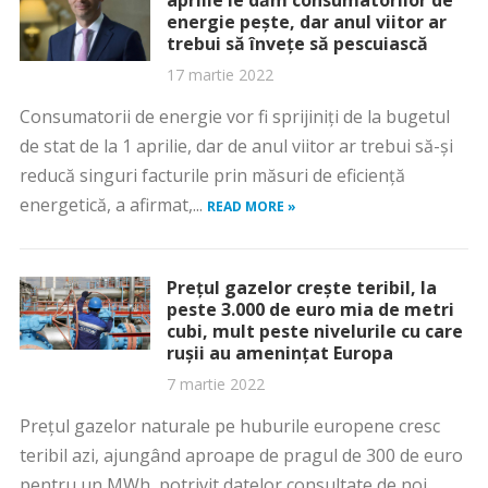
aprilie le dăm consumatorilor de
energie pește, dar anul viitor ar
trebui să învețe să pescuiască
17 martie 2022
Consumatorii de energie vor fi sprijiniţi de la bugetul
de stat de la 1 aprilie, dar de anul viitor ar trebui să-şi
reducă singuri facturile prin măsuri de eficienţă
energetică, a afirmat,...
READ MORE »
Prețul gazelor crește teribil, la
peste 3.000 de euro mia de metri
cubi, mult peste nivelurile cu care
rușii au amenințat Europa
7 martie 2022
Prețul gazelor naturale pe huburile europene cresc
teribil azi, ajungând aproape de pragul de 300 de euro
pentru un MWh, potrivit datelor consultate de noi