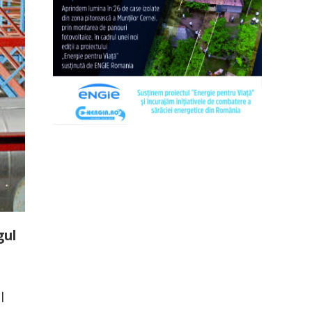
gul
l