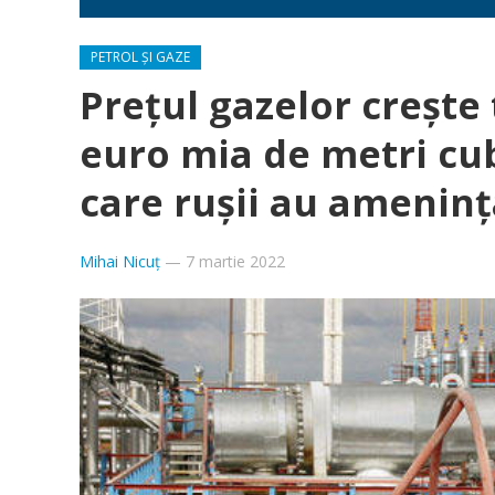
PETROL ȘI GAZE
Prețul gazelor crește t
euro mia de metri cub
care rușii au amenin
Mihai Nicuț
—
7 martie 2022