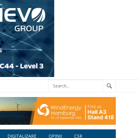
DIGITALIZARE
OPINII
CSR