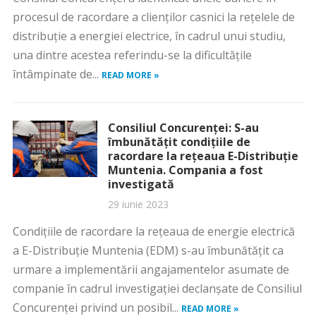
procesul de racordare a clienţilor casnici la reţelele de
distribuţie a energiei electrice, în cadrul unui studiu,
una dintre acestea referindu-se la dificultăţile
întâmpinate de...
READ MORE »
Consiliul Concurenței: S-au
îmbunătățit condițiile de
racordare la rețeaua E-Distribuție
Muntenia. Compania a fost
investigată
29 iunie 2023
Condițiile de racordare la rețeaua de energie electrică
a E-Distribuție Muntenia (EDM) s-au îmbunătățit ca
urmare a implementării angajamentelor asumate de
companie în cadrul investigației declanșate de Consiliul
Concurenței privind un posibil...
READ MORE »