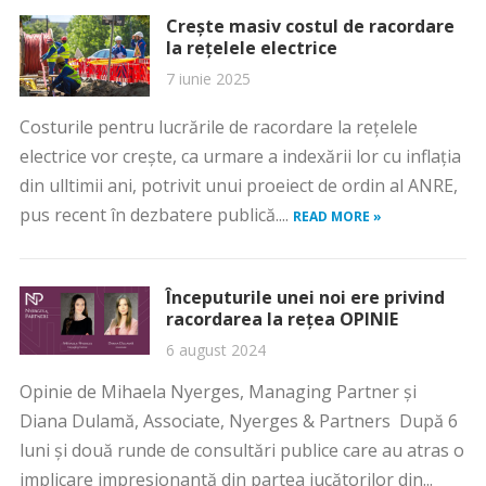
Crește masiv costul de racordare
la rețelele electrice
7 iunie 2025
Costurile pentru lucrările de racordare la rețelele
electrice vor crește, ca urmare a indexării lor cu inflația
din ulltimii ani, potrivit unui proeiect de ordin al ANRE,
pus recent în dezbatere publică....
READ MORE »
Începuturile unei noi ere privind
racordarea la rețea OPINIE
6 august 2024
Opinie de Mihaela Nyerges, Managing Partner și
Diana Dulamă, Associate, Nyerges & Partners După 6
luni și două runde de consultări publice care au atras o
implicare impresionantă din partea jucătorilor din...