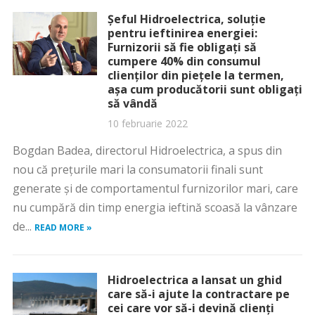
Șeful Hidroelectrica, soluție
pentru ieftinirea energiei:
Furnizorii să fie obligați să
cumpere 40% din consumul
clienților din piețele la termen,
așa cum producătorii sunt obligați
să vândă
10 februarie 2022
Bogdan Badea, directorul Hidroelectrica, a spus din
nou că prețurile mari la consumatorii finali sunt
generate și de comportamentul furnizorilor mari, care
nu cumpără din timp energia ieftină scoasă la vânzare
de...
READ MORE »
Hidroelectrica a lansat un ghid
care să-i ajute la contractare pe
cei care vor să-i devină clienți