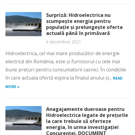
Surpriză: Hidroelectrica nu
scumpește energia pentru
populație și prelungește oferta
actuală până în primăvară
6 decembrie 2021
Hidroelectrica, cel mai mare producător de energie
electrică din România, este și furnizorul cu cele mai
bune prețuri pentru consumatorii casnici. În condițiile
în care actuala ofertă expira la finalul anului și...
READ
MORE »
Anagajamente dueroase pentru
Hidroelectrica legate de prețurile
la care trebuie să oferteze
energia, în urma investigației
Concurenței. DOCUMENT