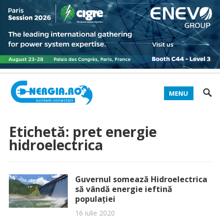
MENU
Etichetă:
pret energie
hidroelectrica
Guvernul somează Hidroelectrica
să vândă energie ieftină
populației
16 iulie 2020