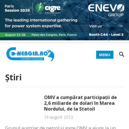
MENU
Știri
OMV a cumpărat participaţii de
2,6 miliarde de dolari în Marea
Nordului, de la Statoil
19 august 2013
Grupul austriac de petrol şi gaze OMV a ajuns la un