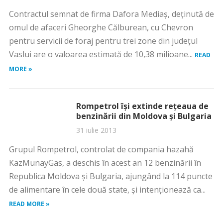
Contractul semnat de firma Dafora Mediaş, deţinută de
omul de afaceri Gheorghe Călburean, cu Chevron
pentru servicii de foraj pentru trei zone din judeţul
Vaslui are o valoarea estimată de 10,38 milioane...
READ
MORE »
Rompetrol îşi extinde reţeaua de
benzinării din Moldova şi Bulgaria
31 iulie 2013
Grupul Rompetrol, controlat de compania hazahă
KazMunayGas, a deschis în acest an 12 benzinării în
Republica Moldova şi Bulgaria, ajungând la 114 puncte
de alimentare în cele două state, şi intenţionează ca...
READ MORE »