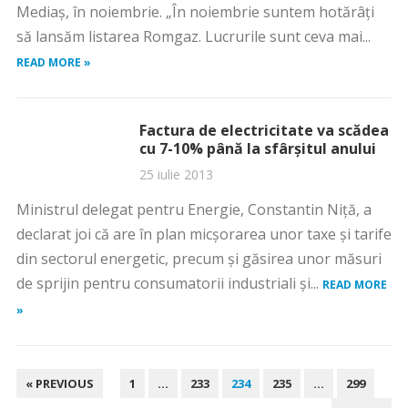
Mediaş, în noiembrie. „În noiembrie suntem hotărâţi
să lansăm listarea Romgaz. Lucrurile sunt ceva mai...
READ MORE »
Factura de electricitate va scădea
cu 7-10% până la sfârşitul anului
25 iulie 2013
Ministrul delegat pentru Energie, Constantin Niţă, a
declarat joi că are în plan micşorarea unor taxe şi tarife
din sectorul energetic, precum şi găsirea unor măsuri
de sprijin pentru consumatorii industriali şi...
READ MORE
»
PAGINAȚIE
« PREVIOUS
1
…
233
234
235
…
299
ARTICOLE