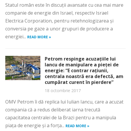
Statul român este în discuţii avansate cu cea mai mare
companie de energie din Israel, respectiv Israel
Electrica Corporation, pentru retehnologizarea şi
conversia pe gaze a unor grupuri de producere a
energiei...
READ MORE »
Petrom respinge acuzaţiile lui
Iancu de manipulare a pieţei de
energie: “E contrar raţiunii,
centrala noastră era defectă, am
cumpărat curent în pierdere”
18 octombrie 2017
OMV Petrom îi dă replica lui Iulian Iancu, care a acuzat
compania că a redus deliberat iarna trecută
capacitatea centralei de la Brazi pentru a manipula
piaţa de energie şi a forţa...
READ MORE »