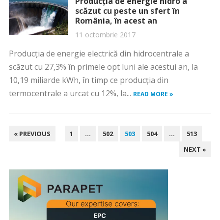
Producţia de energie hidro a
scăzut cu peste un sfert în
România, în acest an
11 octombrie 2017
Producţia de energie electrică din hidrocentrale a
scăzut cu 27,3% în primele opt luni ale acestui an, la
10,19 miliarde kWh, în timp ce producţia din
termocentrale a urcat cu 12%, la...
READ MORE »
PAGINAȚIE
« PREVIOUS
1
…
502
503
504
…
513
ARTICOLE
NEXT »