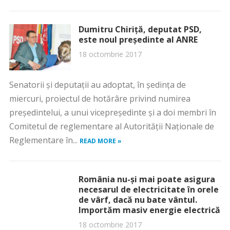
Dumitru Chiriţă, deputat PSD,
este noul preşedinte al ANRE
18 octombrie 2017
Senatorii şi deputaţii au adoptat, în şedinţa de
miercuri, proiectul de hotărâre privind numirea
preşedintelui, a unui vicepreşedinte şi a doi membri în
Comitetul de reglementare al Autorităţii Naţionale de
Reglementare în...
READ MORE »
România nu-şi mai poate asigura
necesarul de electricitate în orele
de vârf, dacă nu bate vântul.
Importăm masiv energie electrică
18 octombrie 2017