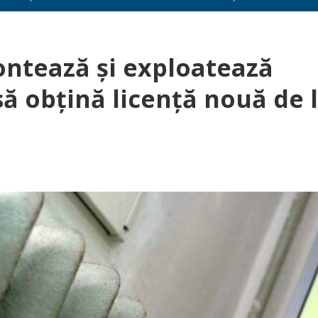
ontează şi exploatează
să obţină licenţă nouă de 