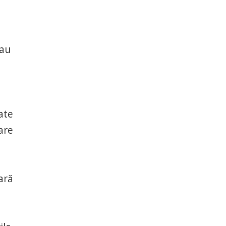
sau
ate
are
ară