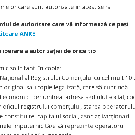
irmelor care sunt autorizate în acest sens
l de autorizare care vă informează ce paşi
titoare ANRE
liberare a autorizaţiei de orice tip
ic solicitant, în copie;
l Național al Registrului Comerțului cu cel mult 10
în original sau copie legalizată, care să cuprindă
ui economic, denumirea, adresa sediului social, co
 oficiul registrului comerțului, starea operatorulu
onstituire, capitalul social, asociații/acționarii
ele împuternicită/e să reprezinte operatorul