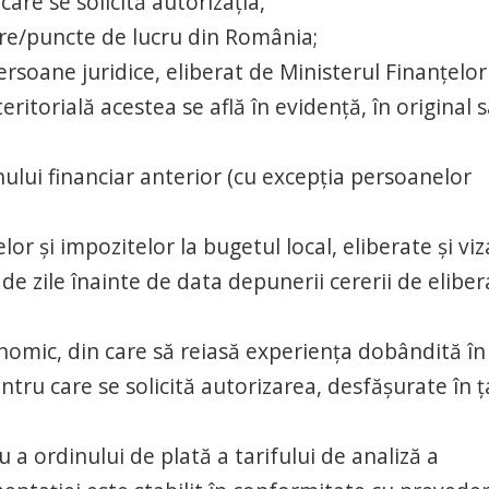
are se solicită autorizația,
dare/puncte de lucru din România;
persoane juridice, eliberat de Ministerul Finanţelor
teritorială acestea se află în evidenţă, în original 
anului financiar anterior (cu excepţia persoanelor
or şi impozitelor la bugetul local, eliberate şi viz
 de zile înainte de data depunerii cererii de eliber
nomic, din care să reiasă experienţa dobândită în
entru care se solicită autorizarea, desfăşurate în ţ
 a ordinului de plată a tarifului de analiză a