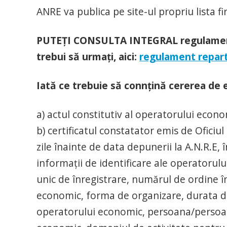
ANRE va publica pe site-ul propriu lista f
PUTEŢI CONSULTA INTEGRAL regulamentu
trebui să urmaţi, aici:
regulament repar
Iată ce trebuie să connţină cererea de e
a) actul constitutiv al operatorului econom
b) certificatul constatator emis de Oficiu
zile înainte de data depunerii la A.N.R.E, 
informații de identificare ale operatorul
unic de înregistrare, numărul de ordine în
economic, forma de organizare, durata de c
operatorului economic, persoana/persoan