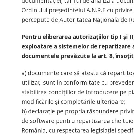
documentaţiei; tariful de analiză a docum
Ordinului președintelui A.N.R.E cu privire 
percepute de Autoritatea Națională de R
Pentru eliberarea autorizaţiilor tip I şi 
exploatare a sistemelor de repartizare a 
documentele prevăzute la art. 8, însoț
a) documente care să ateste că repartitoar
utilizaţi sunt în conformitate cu preveder
stabilirea condiţiilor de introducere pe p
modificările și completările ulterioare;
b) declaraţie pe propria răspundere privi
de software pentru repartizarea cheltuieli
România, cu respectarea legislaţiei speci