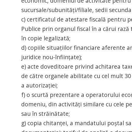
economic, domeniul de activitate pentru c
sucursale/subunități/filiale, sedii secun
c) certificatul de atestare fiscală pentru 
Publice prin organul fiscal în a cărui rază 
în copie legalizată;
d) copiile situaţiilor financiare aferente 
juridice nou-înfiinţate);
e) acte doveditoare privind achitarea taxel
de către organele abilitate cu cel mult 30
a autorizaţiei;
f) o scurtă prezentare a operatorului eco
domeniu, din activităţi similare cu cele p
sau în străinătate;
g) copia chitanţei, a mandatului poştal sau