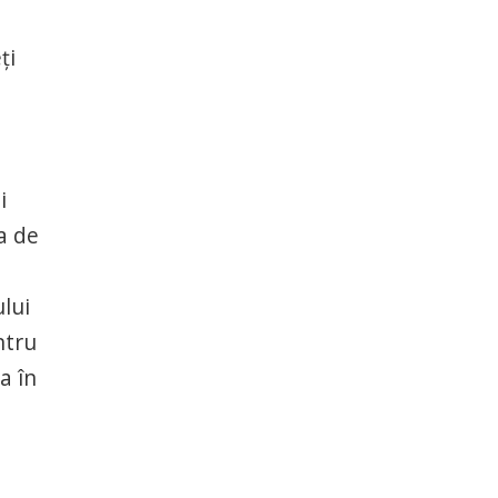
ţi
i
a de
ului
ntru
a în