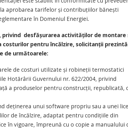
entaţiei este stabilit în conformitate cu preveder
la aprobarea tarifelor și contribuțiilor bănești
eglementare în Domeniul Energiei.
II, privind desfăşurarea activităţilor de montare 
costurilor pentru încălzire, solicitanţii prezintă
ite de următoarele:
ele de costuri utilizate şi robineţii termostatici
ile Hotărârii Guvernului nr. 622/2004, privind
iaţă a produselor pentru construcţii, republicată, 
nd deţinerea unui software propriu sau a unei lic
lor de încălzire, adaptat pentru condiţiile din
fice în vigoare, împreună cu o copie a manualului 