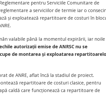
 Reglementare pentru Serviciile Comunitare de
 reglementare a serviciilor de termie iar o conseci
ază şi exploatează repartitoare de costuri în bloc
 ANRE.
mân valabile până la momentul expirării, iar noile
echile autorizaţii emise de ANRSC nu se
ocupe de montarea şi exploatarea repartitoarel
t de ANRE, aflat încă la stadiul de proiect.
ontează repartitoare de costuri clasice, pentru
e apă caldă care funcţionează ca repartitoare de