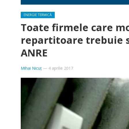
ENERGIE TERMICĂ
Toate firmele care m
repartitoare trebuie 
ANRE
Mihai Nicuț
—
4 aprilie 2017