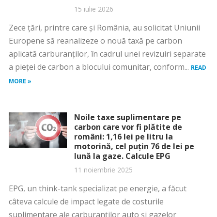
15 iulie 2026
Zece țări, printre care și România, au solicitat Uniunii
Europene să reanalizeze o nouă taxă pe carbon
aplicată carburanților, în cadrul unei revizuiri separate
a pieței de carbon a blocului comunitar, conform...
READ
MORE »
Noile taxe suplimentare pe
carbon care vor fi plătite de
români: 1,16 lei pe litru la
motorină, cel puțin 76 de lei pe
lună la gaze. Calcule EPG
11 noiembrie 2025
EPG, un think-tank specializat pe energie, a făcut
câteva calcule de impact legate de costurile
suplimentare ale carburanților auto și gazelor