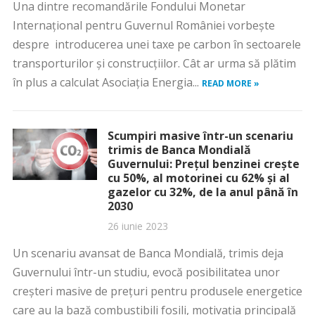
Una dintre recomandările Fondului Monetar
Internațional pentru Guvernul României vorbește
despre introducerea unei taxe pe carbon în sectoarele
transporturilor şi construcţiilor. Cât ar urma să plătim
în plus a calculat Asociația Energia...
READ MORE »
Scumpiri masive într-un scenariu
trimis de Banca Mondială
Guvernului: Prețul benzinei crește
cu 50%, al motorinei cu 62% și al
gazelor cu 32%, de la anul până în
2030
26 iunie 2023
Un scenariu avansat de Banca Mondială, trimis deja
Guvernului într-un studiu, evocă posibilitatea unor
creșteri masive de prețuri pentru produsele energetice
care au la bază combustibili fosili, motivația principală