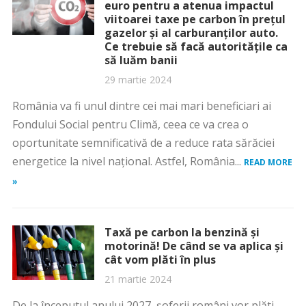
euro pentru a atenua impactul
viitoarei taxe pe carbon în prețul
gazelor și al carburanților auto.
Ce trebuie să facă autoritățile ca
să luăm banii
29 martie 2024
România va fi unul dintre cei mai mari beneficiari ai
Fondului Social pentru Climă, ceea ce va crea o
oportunitate semnificativă de a reduce rata sărăciei
energetice la nivel național. Astfel, România...
READ MORE
»
Taxă pe carbon la benzină și
motorină! De când se va aplica și
cât vom plăti în plus
21 martie 2024
De la începutul anului 2027, șoferii români vor plăti