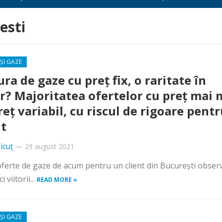
esti
ȘI GAZE
ura de gaze cu preț fix, o raritate în
or? Majoritatea ofertelor cu preț mai 
reț variabil, cu riscul de rigoare pent
nt
icuț
—
29 august 2021
 oferte de gaze de acum pentru un client din București obse
 viitorii...
READ MORE »
ȘI GAZE