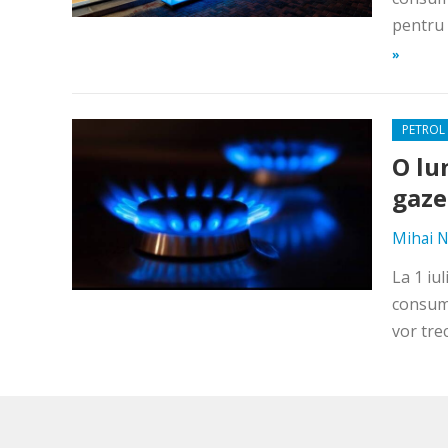
pentru 
»
PETROL 
O lu
gaze.
Mihai N
La 1 iul
consuma
vor trec