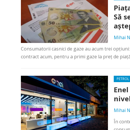
Piaț
Să s
aște
Mihai N
Consumatorii casnici de gaze au acum trei opțiuni
contract acum, pentru a primi gaze la preț de piață
PETROL 
Enel
nive
Mihai N
În cont
consuma