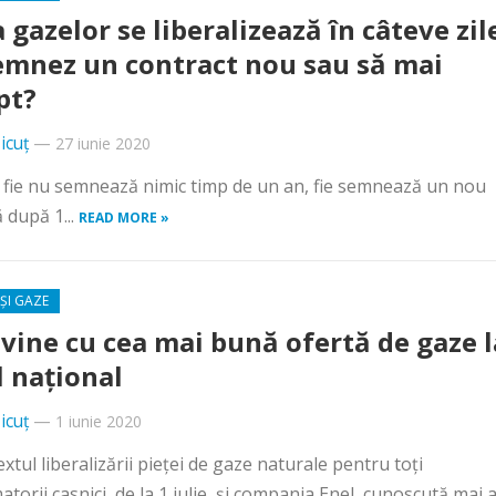
a gazelor se liberalizează în câteve zil
emnez un contract nou sau să mai
pt?
icuț
—
27 iunie 2020
: fie nu semnează nimic timp de un an, fie semnează un nou
 după 1...
READ MORE »
ȘI GAZE
 vine cu cea mai bună ofertă de gaze l
l național
icuț
—
1 iunie 2020
extul liberalizării pieței de gaze naturale pentru toți
torii casnici, de la 1 iulie, și compania Enel, cunoscută mai 