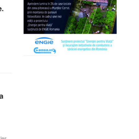
e.
a
ales