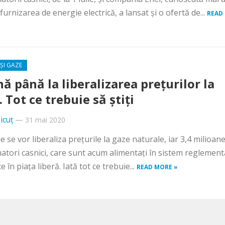
furnizarea de energie electrică, a lansat și o ofertă de...
READ
ȘI GAZE
nă până la liberalizarea prețurilor la
 Tot ce trebuie să știți
icuț
—
31 mai 2020
ie se vor liberaliza prețurile la gaze naturale, iar 3,4 milioan
tori casnici, care sunt acum alimentați în sistem reglement
e în piața liberă. Iată tot ce trebuie...
READ MORE »