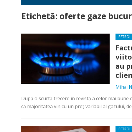
Etichetă:
oferte gaze bucur
PETROL 
Fact
viit
au p
clie
Mihai N
După o scurtă trecere în revistă a celor mai bune
că majoritatea vin cu un preț variabil al gazului, deci
PETROL 