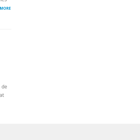
 MORE
e de
at