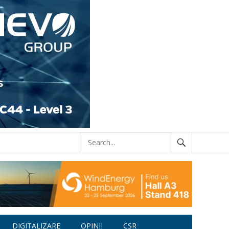
DIGITALIZARE
OPINII
CSR