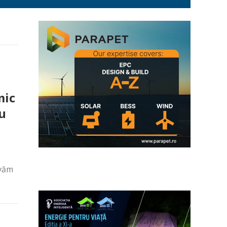
mic
ru
rvăm