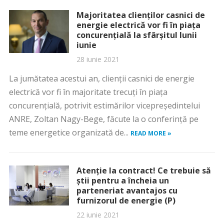
Majoritatea clienților casnici de
energie electrică vor fi în piața
concurențială la sfârșitul lunii
iunie
28 iunie 2021
La jumătatea acestui an, clienții casnici de energie
electrică vor fi în majoritate trecuți în piața
concurențială, potrivit estimărilor vicepreședintelui
ANRE, Zoltan Nagy-Bege, făcute la o conferință pe
teme energetice organizată de...
READ MORE »
Atenție la contract! Ce trebuie să
știi pentru a încheia un
parteneriat avantajos cu
furnizorul de energie (P)
22 iunie 2021