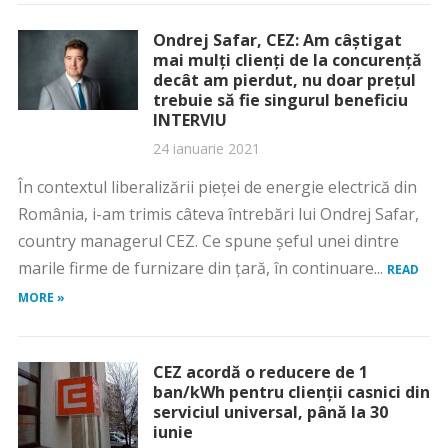
Ondrej Safar, CEZ: Am câștigat
mai mulți clienți de la concurență
decât am pierdut, nu doar prețul
trebuie să fie singurul beneficiu
INTERVIU
24 ianuarie 2021
În contextul liberalizării pieței de energie electrică din
România, i-am trimis câteva întrebări lui Ondrej Safar,
country managerul CEZ. Ce spune șeful unei dintre
marile firme de furnizare din țară, în continuare...
READ
MORE »
CEZ acordă o reducere de 1
ban/kWh pentru clienții casnici din
serviciul universal, până la 30
iunie