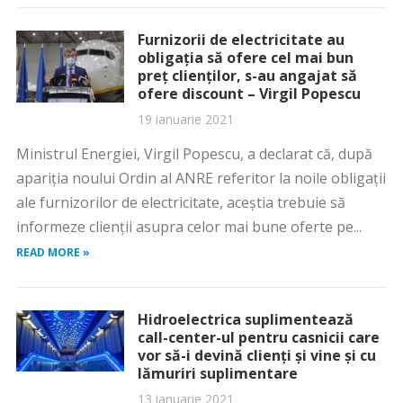
Furnizorii de electricitate au
obligația să ofere cel mai bun
preț clienților, s-au angajat să
ofere discount – Virgil Popescu
19 ianuarie 2021
Ministrul Energiei, Virgil Popescu, a declarat că, după
apariția noului Ordin al ANRE referitor la noile obligații
ale furnizorilor de electricitate, aceștia trebuie să
informeze clienții asupra celor mai bune oferte pe...
READ MORE »
Hidroelectrica suplimentează
call-center-ul pentru casnicii care
vor să-i devină clienți și vine și cu
lămuriri suplimentare
13 ianuarie 2021