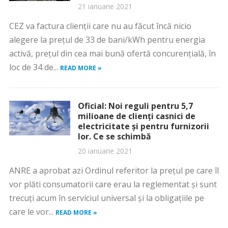
21 ianuarie 2021
CEZ va factura clienții care nu au făcut încă nicio
alegere la prețul de 33 de bani/kWh pentru energia
activă, prețul din cea mai bună ofertă concurențială, în
loc de 34 de...
READ MORE »
Oficial: Noi reguli pentru 5,7
milioane de clienți casnici de
electricitate și pentru furnizorii
lor. Ce se schimbă
20 ianuarie 2021
ANRE a aprobat azi Ordinul referitor la prețul pe care îl
vor plăti consumatorii care erau la reglementat și sunt
trecuți acum în serviciul universal și la obligațiile pe
care le vor...
READ MORE »