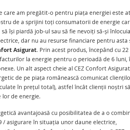
e care am pregătit-o pentru piața energiei este a
tru de a sprijini toți consumatorii de energie car
să își piardă job-ul sau să fie nevoiți să-și înlocui
ectrice, dar nu au resurse financiare pentru asta 
fort Asigurat
. Prin acest produs, începând cu 22
 facturilor la energie pentru o perioadă de 6 luni, 
conexe. Un alt aspect cheie al CEZ Confort Asigurat
ergetic de pe piața românească comunicat cliențilo
late în prețul total), astfel încât clienții noștri s
e lor de energie.
rgetică avantajoasă cu posibilitatea de a o combi
/ asigurare în situația unor daune electrice,