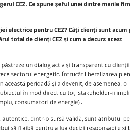
gerul CEZ. Ce spune șeful unei dintre marile fi
ei electrice pentru CEZ? Câți clienți sunt acum
ul total de clienți CEZ și cum a decurs acest
ăstreze un dialog activ și transparent cu clienții
rece sectorul energetic. Întrucât liberalizarea pieț
 în această perioadă și a devenit, de asemenea, o
biectul în mod direct cu toți stakeholder-ii impli
 simplu, consumatori de energie) .
autentice, dintr-o sursă validă, sunt atributul pe
ui să îl aibă pentru a lua decizii responsabile și 