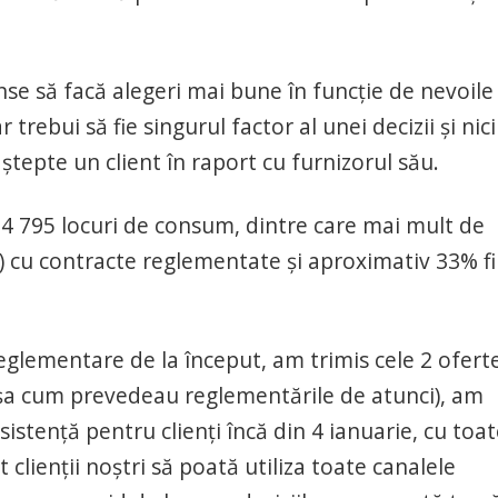
se să facă alegeri mai bune în funcție de nevoile
 trebui să fie singurul factor al unei decizii și nici
aștepte un client în raport cu furnizorul său.
24 795 locuri de consum, dintre care mai mult de
 cu contracte reglementate și aproximativ 33% fi
glementare de la început, am trimis cele 2 ofert
(așa cum prevedeau reglementările de atunci), am
asistență pentru clienți încă din 4 ianuarie, cu toa
 clienții noștri să poată utiliza toate canalele