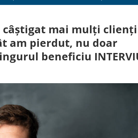
 câștigat mai mulți clienți
ât am pierdut, nu doar
 singurul beneficiu INTERV