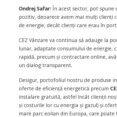
Ondrej Safar:
În acest sector, pot spune 
pozitiv, deoarece avem mai mulți clienți c
de energie, decât clienți care erau în port
CEZ Vânzare va continua să adauge la por
lunar, adaptate consumului de energie, c
rapidă, precum și contractare online, av
un dialog transparent.
Desigur, portofoliul nostru de produse in
oferte de eficiență energetică precum
CE
instalare gratuită, astfel încât clienții 
și costurile lor cu energia și gazul) și of
mare parc eolian din Europa, care poate f