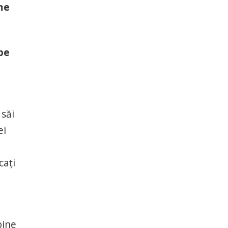
rme
 pe
 săi
ei
cați
bine