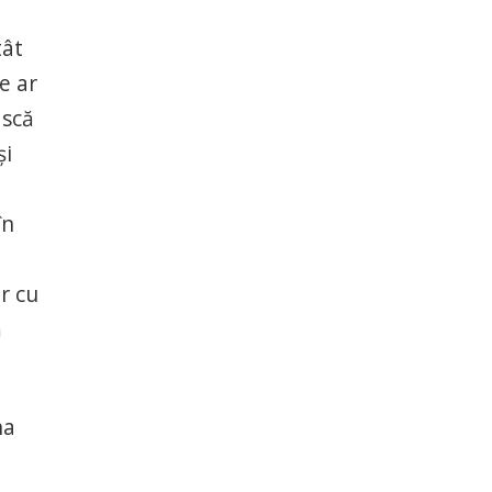
tât
e ar
ască
și
în
r cu
ă
na