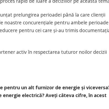
roces rapid de luare a deciziilor pe această temă
unțat prelungirea perioadei până la care clienții
le noastre concurențiale pentru ambele perioade
 reducere pentru cei care și-au trimis documentați
ener activ în respectarea tuturor noilor decizii
e pentru un alt furnizor de energie și viceversa?
de energie electrică? Aveți câteva cifre, în acest