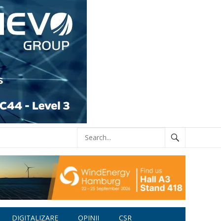
DIGITALIZARE
OPINII
CSR