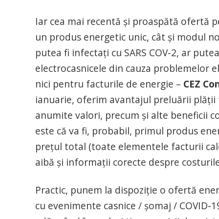
Iar cea mai recentă și proaspătă ofertă p
un produs energetic unic, cât și modul nos
putea fi infectați cu SARS COV-2, ar putea 
electrocasnicele din cauza problemelor el
nici pentru facturile de energie –
CEZ Con
ianuarie, oferim avantajul preluării plății
anumite valori, precum și alte beneficii 
este că va fi, probabil, primul produs en
prețul total (toate elementele facturii calcu
aibă și informații corecte despre costuril
Practic, punem la dispoziție o ofertă ene
cu evenimente casnice / șomaj / COVID-19 