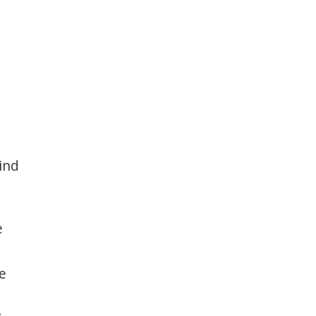
ind
e
te