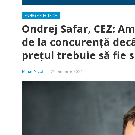
ENERGIE ELECTRICĂ
Ondrej Safar, CEZ: Am
de la concurență dec
prețul trebuie să fie
Mihai Nicuț
—
24 ianuarie 2021