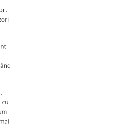
ort
zori
ent
nând
,
t cu
cum
 mai