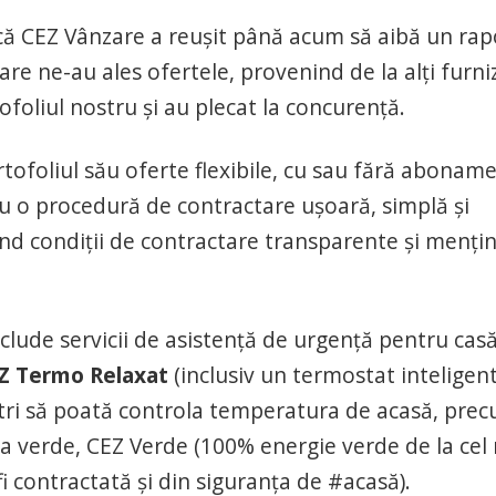
că CEZ Vânzare a reușit până acum să aibă un rap
are ne-au ales ofertele, provenind de la alți furni
ofoliul nostru și au plecat la concurență.
tofoliul său oferte flexibile, cu sau fără abonam
u o procedură de contractare ușoară, simplă și
ând condiții de contractare transparente și menți
clude servicii de asistență de urgență pentru casă
Z Termo Relaxat
(inclusiv un termostat inteligen
noștri să poată controla temperatura de acasă, pre
erta verde, CEZ Verde (100% energie verde de la cel
i contractată și din siguranța de #acasă).