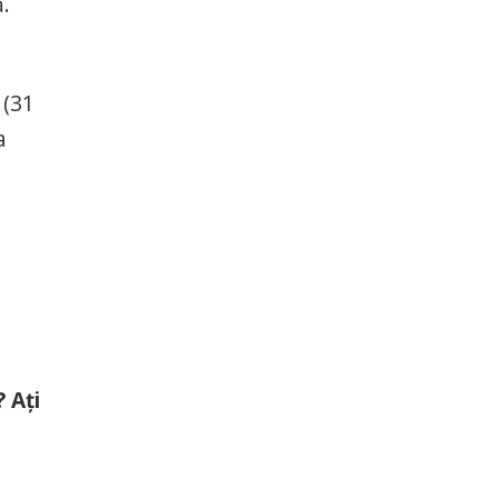
.
 (31
a
 Ați