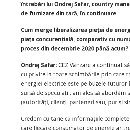
întrebări lui Ondrej Safar, country mana
de furnizare din țară, în continuare
Cum merge liberalizarea pieței de energi
piața concurențială, comparativ cu număr
proces din decembrie 2020 până acum?
Ondrej Safar:
CEZ Vânzare a continuat să p
cu privire la toate schimbările prin care t
energiei electrice este pe buzele tuturor
sursă de speculații, am ales să abordăm su
(autorități, clienți, parteneri sau, pur și
Credem cu tărie că informațiile complete, 
care fiecare consumator de energie ar treb