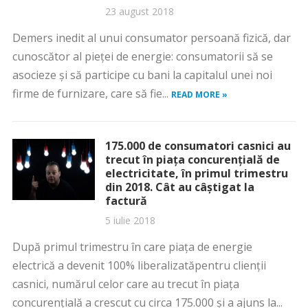
23 august 2018
Demers inedit al unui consumator persoană fizică, dar
cunoscător al pieţei de energie: consumatorii să se
asocieze şi să participe cu bani la capitalul unei noi
firme de furnizare, care să fie...
READ MORE »
175.000 de consumatori casnici au
trecut în piaţa concurenţială de
electricitate, în primul trimestru
din 2018. Cât au câştigat la
factură
5 iulie 2018
După primul trimestru în care piaţa de energie
electrică a devenit 100% liberalizatăpentru clienţii
casnici, numărul celor care au trecut în piaţa
concurenţială a crescut cu circa 175.000 şi a ajuns la...