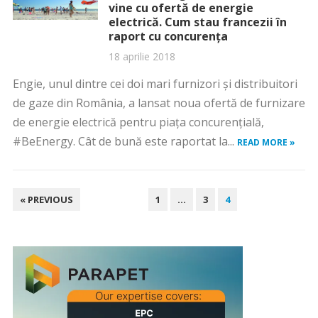
vine cu ofertă de energie
electrică. Cum stau francezii în
raport cu concurenţa
18 aprilie 2018
Engie, unul dintre cei doi mari furnizori şi distribuitori
de gaze din România, a lansat noua ofertă de furnizare
de energie electrică pentru piaţa concurenţială,
#BeEnergy. Cât de bună este raportat la...
READ MORE »
PAGINAȚIE
« PREVIOUS
1
…
3
4
ARTICOLE