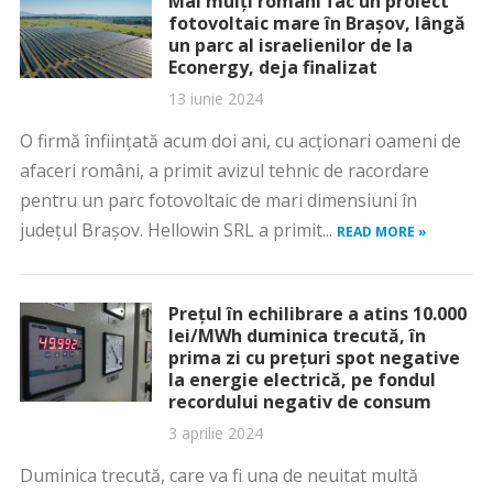
Mai mulți români fac un proiect
fotovoltaic mare în Brașov, lângă
un parc al israelienilor de la
Econergy, deja finalizat
13 iunie 2024
O firmă înființată acum doi ani, cu acționari oameni de
afaceri români, a primit avizul tehnic de racordare
pentru un parc fotovoltaic de mari dimensiuni în
județul Brașov. Hellowin SRL a primit...
READ MORE »
Prețul în echilibrare a atins 10.000
lei/MWh duminica trecută, în
prima zi cu prețuri spot negative
la energie electrică, pe fondul
recordului negativ de consum
3 aprilie 2024
Duminica trecută, care va fi una de neuitat multă