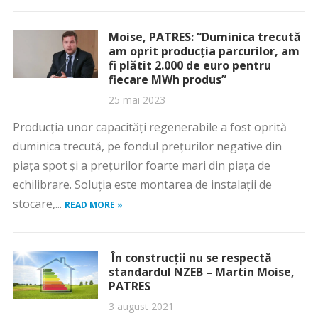
Moise, PATRES: “Duminica trecută
am oprit producția parcurilor, am
fi plătit 2.000 de euro pentru
fiecare MWh produs”
25 mai 2023
Producția unor capacități regenerabile a fost oprită
duminica trecută, pe fondul prețurilor negative din
piața spot și a prețurilor foarte mari din piața de
echilibrare. Soluția este montarea de instalații de
stocare,...
READ MORE »
În construcţii nu se respectă
standardul NZEB – Martin Moise,
PATRES
3 august 2021