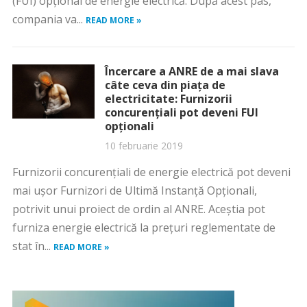
(FUI) opţional de energie electrică. După acest pas,
compania va...
READ MORE »
Încercare a ANRE de a mai slava
câte ceva din piaţa de
electricitate: Furnizorii
concurenţiali pot deveni FUI
opţionali
10 februarie 2019
Furnizorii concurenţiali de energie electrică pot deveni
mai uşor Furnizori de Ultimă Instanţă Opţionali,
potrivit unui proiect de ordin al ANRE. Aceştia pot
furniza energie electrică la preţuri reglementate de
stat în...
READ MORE »