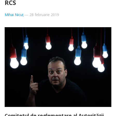
RCS
Mihai Nicuț
—
28 februarie 2019
Comitetul de reglementare al Autorităţii