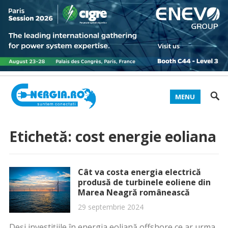
MENU
Etichetă:
cost energie eoliana
Cât va costa energia electrică
produsă de turbinele eoliene din
Marea Neagră românească
29 septembrie 2024
Deși investițiile în energia eoliană offshore ce ar urma