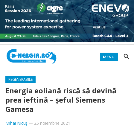
MENU
REGENERABILE
Energia eoliană riscă să devină
prea ieftină – șeful Siemens
Gamesa
Mihai Nicuț
—
25 noiembrie 2021