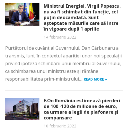
Ministrul Energiei, Virgil Popescu,
nu va fi schimbat din funcție, cel
puțin deocamdată. Sunt
așteptate măsurile care să intre
în vigoare după 1 aprilie
14 februarie 2022
Purtătorul de cuvânt al Guvernului, Dan Cărbunaru a
transmis, luni, în contextul apariţiei unor noi speculaţii
privind ipoteza schimbării unui membru al Guvernului,
că schimbarea unui ministru este şi rămâne
responsabilitatea prim-ministrului,...
READ MORE »
E.On România estimează pierderi
de 100 -120 de milioane de euro,
ca urmare a legii de plafonare și
compansare
10 februarie 2022