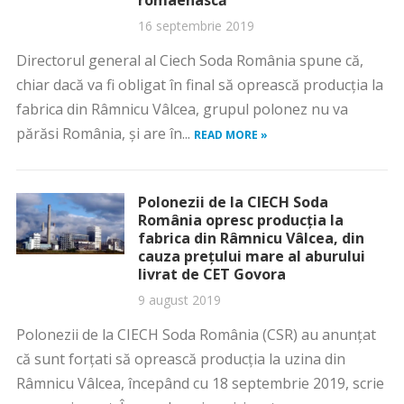
româenască
16 septembrie 2019
Directorul general al Ciech Soda România spune că,
chiar dacă va fi obligat în final să oprească producția la
fabrica din Râmnicu Vâlcea, grupul polonez nu va
părăsi România, și are în...
READ MORE »
Polonezii de la CIECH Soda
România opresc producţia la
fabrica din Râmnicu Vâlcea, din
cauza prețului mare al aburului
livrat de CET Govora
9 august 2019
Polonezii de la CIECH Soda România (CSR) au anunțat
că sunt forțati să oprească producția la uzina din
Râmnicu Vâlcea, începând cu 18 septembrie 2019, scrie