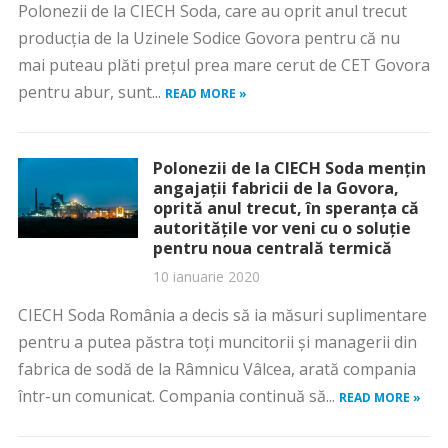
Polonezii de la CIECH Soda, care au oprit anul trecut
producția de la Uzinele Sodice Govora pentru că nu
mai puteau plăti prețul prea mare cerut de CET Govora
pentru abur, sunt...
READ MORE »
Polonezii de la CIECH Soda mențin
angajații fabricii de la Govora,
oprită anul trecut, în speranța că
autoritățile vor veni cu o soluție
pentru noua centrală termică
10 ianuarie 2020
CIECH Soda România a decis să ia măsuri suplimentare
pentru a putea păstra toți muncitorii și managerii din
fabrica de sodă de la Râmnicu Vâlcea, arată compania
într-un comunicat. Compania continuă să...
READ MORE »