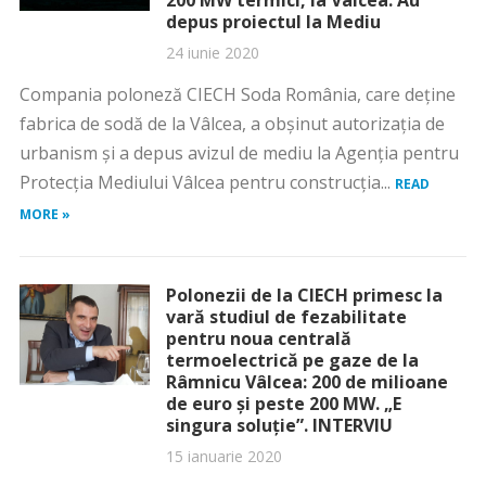
200 MW termici, la Vâlcea. Au
depus proiectul la Mediu
24 iunie 2020
Compania poloneză CIECH Soda România, care deține
fabrica de sodă de la Vâlcea, a obșinut autorizația de
urbanism și a depus avizul de mediu la Agenția pentru
Protecția Mediului Vâlcea pentru construcția...
READ
MORE »
Polonezii de la CIECH primesc la
vară studiul de fezabilitate
pentru noua centrală
termoelectrică pe gaze de la
Râmnicu Vâlcea: 200 de milioane
de euro și peste 200 MW. „E
singura soluţie”. INTERVIU
15 ianuarie 2020