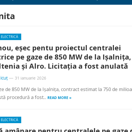
nita
 ELECTRICĂ
nou, eșec pentu proiectul centralei
trice pe gaze de 850 MW de la Ișalnița,
tenia și Alro. Licitația a fost anulată
icuț
—
31 ianuarie 2026
aze de 850 MW de la Ișalnița, contract estimat la 750 de milio
tă procedură a fost...
READ MORE »
 ELECTRICĂ
 amânare pentru centralele pe gaze 