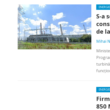
ENERGIE
S-a 
cons
de la
Mihai N
Ministe
Program
turbină
funcţio
ENERGIE
Firm
850 