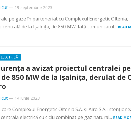
icuț
—
19 septembrie 2023
ntrale pe gaze în parteneriat cu Complexul Energetic Oltenia,
centrală de la Ișalnița, de 850 MW. Iată comunicatul...
READ 
 ELECTRICĂ
urența a avizat proiectul centralei pe
 de 850 MW de la Ișalnița, derulat de 
ro
icuț
—
14 iunie 2023
care Complexul Energetic Oltenia S.A. și Alro S.A. intențion
entrală electrică cu ciclu combinat pe gaz natural...
READ MOR