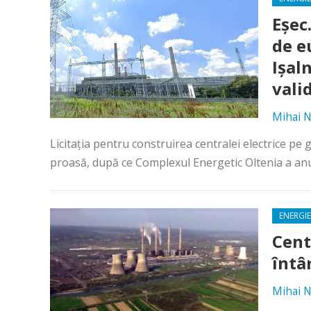
Eșec
de e
Ișal
vali
Mihai N
Licitația pentru construirea centralei electrice pe
proasă, după ce Complexul Energetic Oltenia a anun
ENERGIE
Cent
întâ
Mihai N