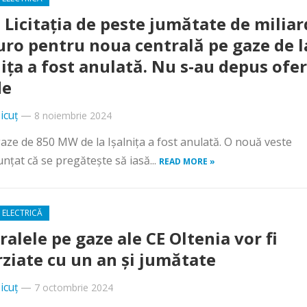
. Licitația de peste jumătate de miliar
uro pentru noua centrală pe gaze de l
nița a fost anulată. Nu s-au depus ofe
de
icuț
—
8 noiembrie 2024
 gaze de 850 MW de la Ișalnița a fost anulată. O nouă veste
țat că se pregătește să iasă...
READ MORE »
 ELECTRICĂ
ralele pe gaze ale CE Oltenia vor fi
rziate cu un an și jumătate
icuț
—
7 octombrie 2024