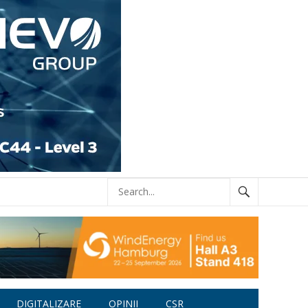
DIGITALIZARE
OPINII
CSR