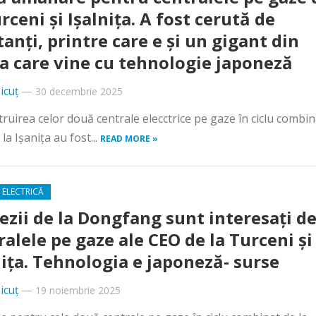
rceni și Ișalnița. A fost cerută de
tanți, printre care e și un gigant din
a care vine cu tehnologie japoneză
icuț
—
30 decembrie 2025
uirea celor două centrale elecctrice pe gaze în ciclu combin
a Ișanița au fost...
READ MORE »
 ELECTRICĂ
ezii de la Dongfang sunt interesați d
ralele pe gaze ale CEO de la Turceni și
nița. Tehnologia e japoneză- surse
icuț
—
19 noiembrie 2025