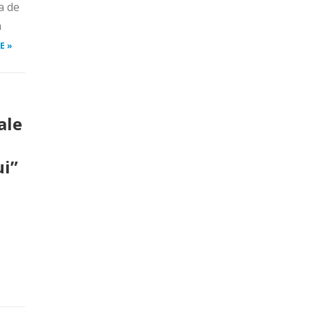
a de
n
E »
ale
ui”