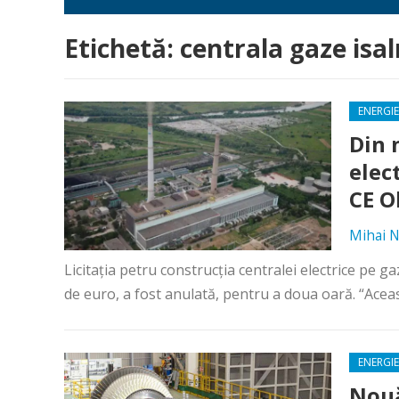
Etichetă:
centrala gaze isal
ENERGIE
Din 
elec
CE Ol
Mihai N
Licitația petru construcția centralei electrice pe g
de euro, a fost anulată, pentru a doua oară. “Aceas
ENERGIE
Nouă