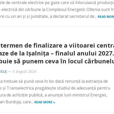
ele de centrale electrice pe gaze care să înlocuiască producți
 electrică din cărbune la Complexul Energetic Oltenia sunt î
re cu un an și și jumătate, a declarat secretarul de...
READ MOR
termen de finalizare a viitoarei centr
ze de la Ișalnița – finalul anului 2027.
buie să punem ceva în locul cărbunel
icuț
—
5 august 2024
 trebuie să pună ceva în loc dacă renunţă la extracţia de
 şi Transelectrica pregăteşte studiul de adecvanţă pentru
ra de achiziţie publică, a anunţat luni ministrul Energiei,
an Burduja, care...
READ MORE »