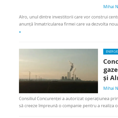
Mihai N
Alro, unul dintre investitorii care vor construi ce
anunță înmatricularea firmei care va dezvolta noua 
»
ENERGIE
Conc
gaze
și Al
Mihai N
Consiliul Concurenţei a autorizat operațiunea prin 
să creeze împreună o companie pentru a realiza o c