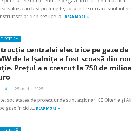
iile pentru cele două centrale pe gaze în ciclu combinat de la
 și Ișalnișa au fost prelungite, iar printre cei care sunt inter
nstruiască ar fi chinezii de la...
READ MORE »
 ELECTRICĂ
trucția centralei electrice pe gaze de
MW de la Ișalnița a fost scoasă din no
ație. Prețul a a crescut la 750 de milio
uro
icuț
—
25 martie 2025
rte, sociatatea de proiect unde sunt acționari CE Oltenia și Al
e gaze în ciclu...
READ MORE »
 ELECTRICĂ