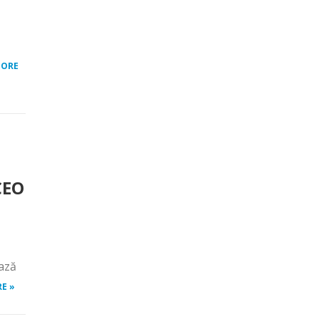
MORE
CEO
ează
E »