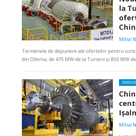
la Tu
ofer
Chin
Mihai N
Termenele de depunere ale ofertelor pentru constr
din Oltenia, de 475 MW de la Turceni și 850 MW de l
ENERGIE
Chin
cent
Ișal
Mihai N