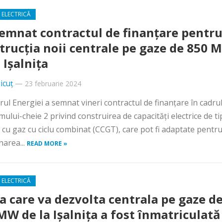
 ELECTRICĂ
semnat contractul de finanțare pentr
trucția noii centrale pe gaze de 850 
 Ișalnița
icuț
—
23 februarie 2024
rul Energiei a semnat vineri contractul de finanţare în cadru
ului-cheie 2 privind construirea de capacităţi electrice de ti
 cu gaz cu ciclu combinat (CCGT), care pot fi adaptate pentr
narea...
READ MORE »
 ELECTRICĂ
a care va dezvolta centrala pe gaze d
MW de la Ișalnița a fost înmatriculată