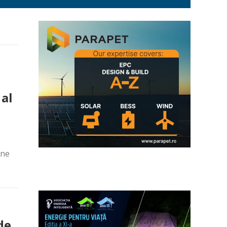
 al
ane
de