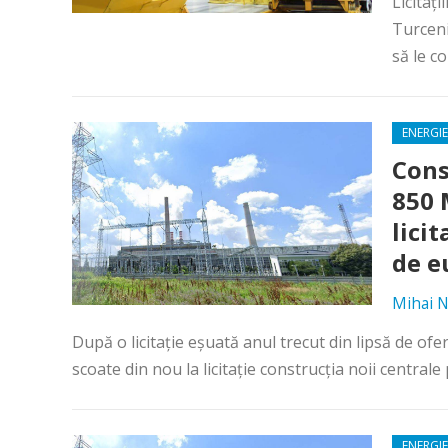
Licitaț
Turceni
să le co
ENERGIE
Cons
850 
licit
de e
Mihai N
După o licitație eșuată anul trecut din lipsă de ofe
scoate din nou la licitație construcția noii centrale p
ENERGIE