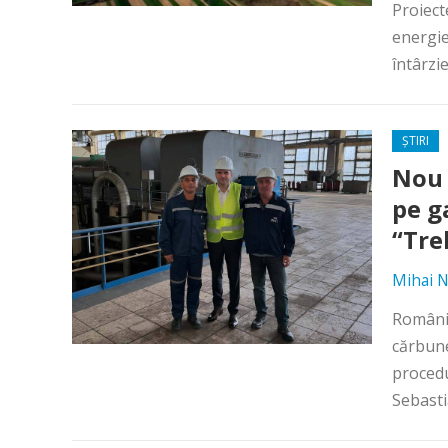
Proiect
energie
întârzie
ȘTIRI
Nou 
pe ga
“Tre
Mihai N
România
cărbune
procedu
Sebasti