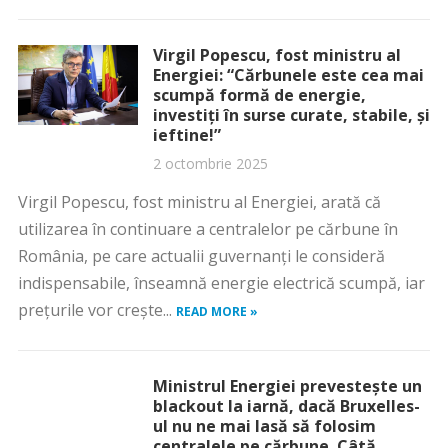
Virgil Popescu, fost ministru al
Energiei: “Cărbunele este cea mai
scumpă formă de energie,
investiți în surse curate, stabile, și
ieftine!”
2 octombrie 2025
Virgil Popescu, fost ministru al Energiei, arată că
utilizarea în continuare a centralelor pe cărbune în
România, pe care actualii guvernanți le consideră
indispensabile, înseamnă energie electrică scumpă, iar
prețurile vor crește...
READ MORE »
Ministrul Energiei prevestește un
blackout la iarnă, dacă Bruxelles-
ul nu ne mai lasă să folosim
centralele pe cărbune. Câtă