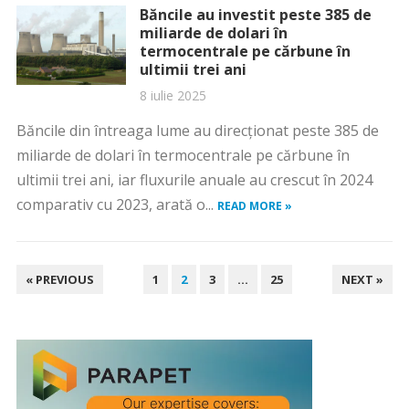
Băncile au investit peste 385 de
miliarde de dolari în
termocentrale pe cărbune în
ultimii trei ani
8 iulie 2025
Băncile din întreaga lume au direcționat peste 385 de
miliarde de dolari în termocentrale pe cărbune în
ultimii trei ani, iar fluxurile anuale au crescut în 2024
comparativ cu 2023, arată o...
READ MORE »
PAGINAȚIE
« PREVIOUS
1
2
3
…
25
NEXT »
ARTICOLE