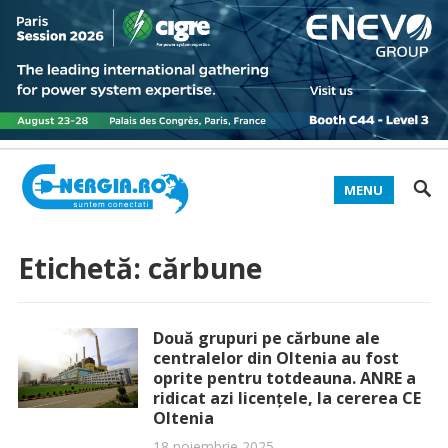
MENU
Etichetă:
cărbune
Două grupuri pe cărbune ale
centralelor din Oltenia au fost
oprite pentru totdeauna. ANRE a
ridicat azi licențele, la cererea CE
Oltenia
18 noiembrie 2025