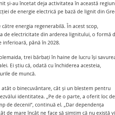
t şi-au încetat deja activitatea în această regiun
ţiei de energie electrică pe bază de lignit din Gre
e către energia regenerabilă. În acest scop,
 de electricitate din arderea lignitului, o formă 
 inferioară, până în 2028.
olemaida, trei bărbaţi în haine de lucru îşi savure
ei. Ei ştiu că, odată cu închiderea acesteia,
curile de muncă.
t atât o binecuvântare, cât şi un blestem pentru
dezvălui identitatea. „Pe de o parte, a oferit loc de
mp de decenii”, continuă el. „Dar dependenţa
ât de mare încât ne face să simţim că nu există vi