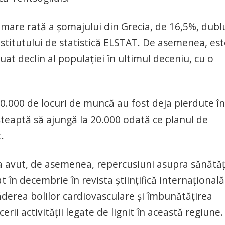
mare rată a şomajului din Grecia, de 16,5%, dubl
institutului de statistică ELSTAT. De asemenea, es
uat declin al populaţiei în ultimul deceniu, cu o
0.000 de locuri de muncă au fost deja pierdute în
şteaptă să ajungă la 20.000 odată ce planul de
.
 a avut, de asemenea, repercusiuni asupra sănătăţ
t în decembrie în revista ştiinţifică internaţională
ăderea bolilor cardiovasculare şi îmbunătăţirea
cerii activităţii legate de lignit în această regiune.