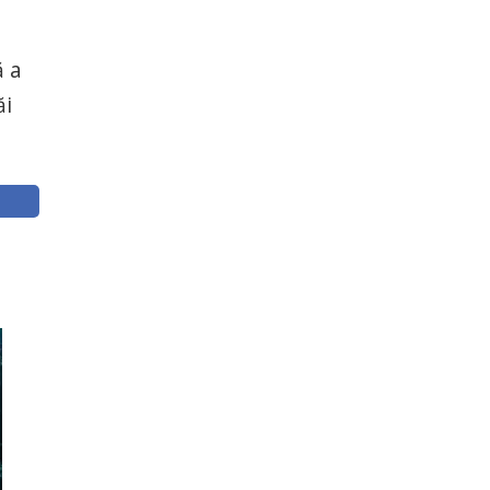
ă a
ăi