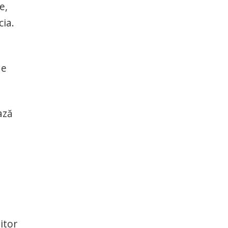
e,
cia.
de
ază
itor