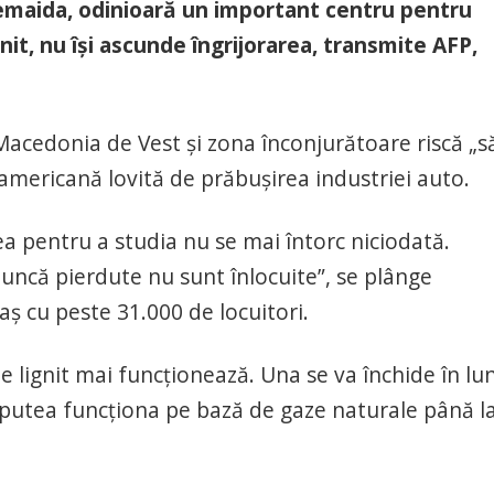
olemaida, odinioară un important centru pentru
nit, nu îşi ascunde îngrijorarea, transmite AFP,
 Macedonia de Vest şi zona înconjurătoare riscă „s
mericană lovită de prăbuşirea industriei auto.
ea pentru a studia nu se mai întorc niciodată.
muncă pierdute nu sunt înlocuite”, se plânge
aş cu peste 31.000 de locuitori.
e lignit mai funcţionează. Una se va închide în lu
 a putea funcţiona pe bază de gaze naturale până l