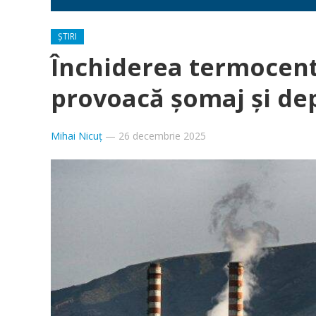
ȘTIRI
Închiderea termocentr
provoacă şomaj şi de
Mihai Nicuț
—
26 decembrie 2025