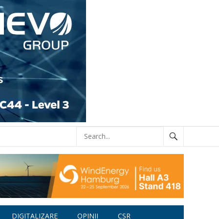
DIGITALIZARE
OPINII
CSR