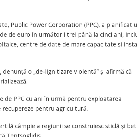
ate, Public Power Corporation (PPC), a planificat 
de de euro în următorii trei până la cinci ani, incl
taice, centre de date de mare capacitate şi instal
s, denunţă o „de-lignitizare violentă” şi afirmă că
rializează.
te de PPC cu ani în urmă pentru exploatarea
 le recupereze pentru agricultură.
ertilă câmpie a regiunii se construiesc sticlă şi bet
că Tentsoglidis.