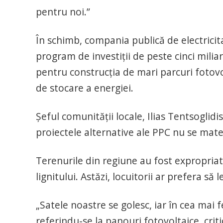
pentru noi.”
În schimb, compania publică de electricit
program de investiţii de peste cinci miliar
pentru construcţia de mari parcuri fotovol
de stocare a energiei.
Şeful comunităţii locale, Ilias Tentsoglidi
proiectele alternative ale PPC nu se mate
Terenurile din regiune au fost expropria
lignitului. Astăzi, locuitorii ar prefera să
„Satele noastre se golesc, iar în cea mai f
referindu-se la panouri fotovoltaice, criti