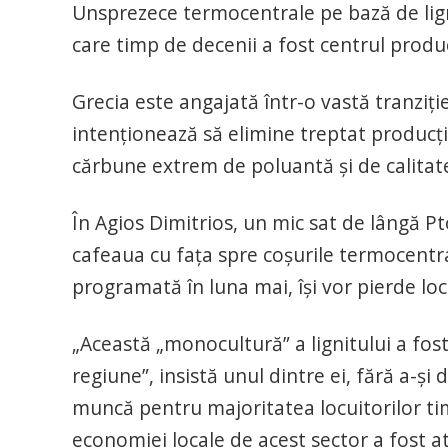
Unsprezece termocentrale pe bază de ligni
care timp de decenii a fost centrul produc
Grecia este angajată într-o vastă tranziţi
intenţionează să elimine treptat producţia
cărbune extrem de poluantă şi de calitate
În Agios Dimitrios, un mic sat de lângă Pt
cafeaua cu faţa spre coşurile termocentral
programată în luna mai, îşi vor pierde lo
„Această „monocultură” a lignitului a fos
regiune”, insistă unul dintre ei, fără a-şi 
muncă pentru majoritatea locuitorilor ti
economiei locale de acest sector a fost at