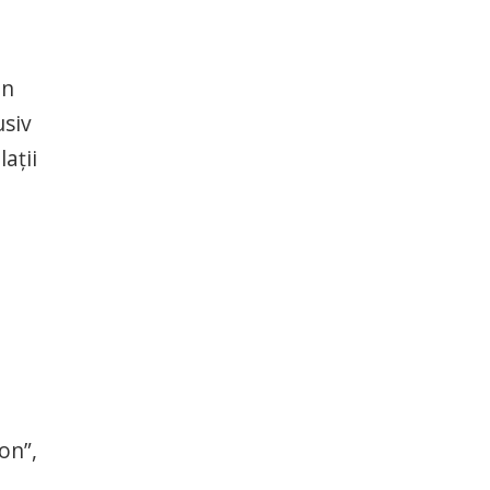
un
usiv
aţii
on”,