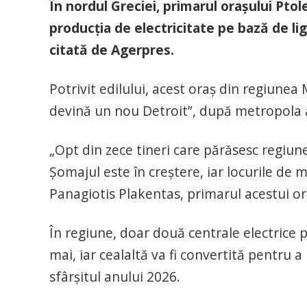
În nordul Greciei, primarul oraşului Pt
producţia de electricitate pe bază de lig
citată de Agerpres.
Potrivit edilului, acest oraş din regiunea
devină un nou Detroit”, după metropola a
„Opt din zece tineri care părăsesc regiun
Şomajul este în creştere, iar locurile de 
Panagiotis Plakentas, primarul acestui or
În regiune, doar două centrale electrice p
mai, iar cealaltă va fi convertită pentru
sfârşitul anului 2026.