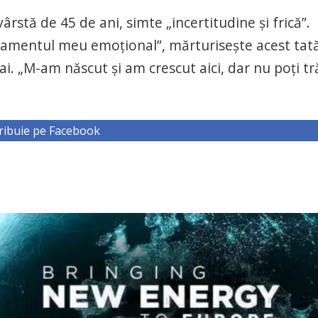
vârstă de 45 de ani, simte „incertitudine şi frică”.
taşamentul meu emoţional”, mărturiseşte acest tat
mai. „M-am născut şi am crescut aici, dar nu poţi tr
ribuie pe Facebook