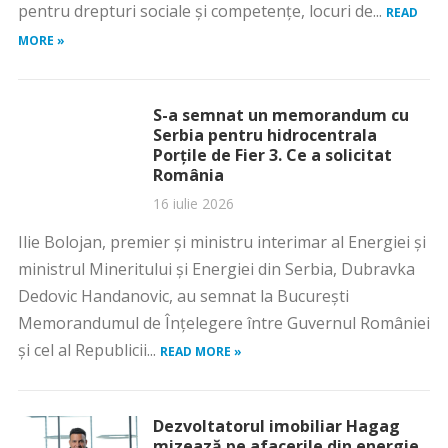
pentru drepturi sociale şi competenţe, locuri de...
READ
MORE »
S-a semnat un memorandum cu
Serbia pentru hidrocentrala
Porțile de Fier 3. Ce a solicitat
România
16 iulie 2026
Ilie Bolojan, premier și ministru interimar al Energiei și
ministrul Mineritului şi Energiei din Serbia, Dubravka
Dedovic Handanovic, au semnat la București
Memorandumul de Înţelegere între Guvernul României
şi cel al Republicii...
READ MORE »
Dezvoltatorul imobiliar Hagag
mizează pe afacerile din energie