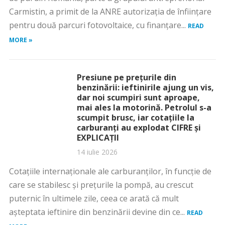
Carmistin, a primit de la ANRE autorizația de înființare
pentru două parcuri fotovoltaice, cu finanțare...
READ
MORE »
Presiune pe prețurile din
benzinării: ieftinirile ajung un vis,
dar noi scumpiri sunt aproape,
mai ales la motorină. Petrolul s-a
scumpit brusc, iar cotațiile la
carburanți au explodat CIFRE și
EXPLICAȚII
14 iulie 2026
Cotațiile internaționale ale carburanților, în funcție de
care se stabilesc și prețurile la pompă, au crescut
puternic în ultimele zile, ceea ce arată că mult
așteptata ieftinire din benzinării devine din ce...
READ