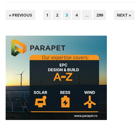
PAGINAȚIE
« PREVIOUS
1
2
3
4
…
299
NEXT »
ARTICOLE