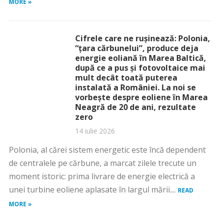
MORE »
Cifrele care ne rușinează: Polonia,
“țara cărbunelui”, produce deja
energie eoliană în Marea Baltică,
după ce a pus și fotovoltaice mai
mult decât toată puterea
instalată a României. La noi se
vorbește despre eoliene în Marea
Neagră de 20 de ani, rezultate
zero
14 iulie 2026
Polonia, al cărei sistem energetic este încă dependent
de centralele pe cărbune, a marcat zilele trecute un
moment istoric: prima livrare de energie electrică a
unei turbine eoliene aplasate în largul mării....
READ
MORE »