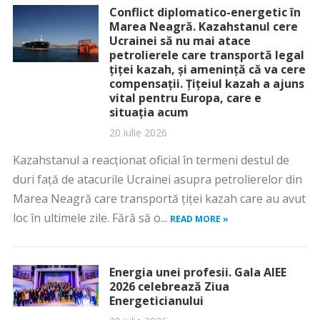
Conflict diplomatico-energetic în
Marea Neagră. Kazahstanul cere
Ucrainei să nu mai atace
petrolierele care transportă legal
țiței kazah, și amenință că va cere
compensații. Țițeiul kazah a ajuns
vital pentru Europa, care e
situația acum
20 iulie 2026
Kazahstanul a reacționat oficial în termeni destul de
duri față de atacurile Ucrainei asupra petrolierelor din
Marea Neagră care transportă țiței kazah care au avut
loc în ultimele zile. Fără să o...
READ MORE »
Energia unei profesii. Gala AIEE
2026 celebrează Ziua
Energeticianului