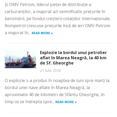
Și OMV Petrom, liderul pieței de distribuție a
carburanților, a majorat azi semnificativ prețurile în
benzinării, pe fondul creșterii cotațiilor internaționale.
Rompetrol crescuse prețurile încă de ieri OMV Petrom
a majorat în...
READ MORE »
Explozie la bordul unui petrolier
aflat în Marea Neagră, la 40 km
de Sf. Gheorghe
21 iulie 2026
O explozie s-a produs în noaptea de luni spre marți la
bordul unei nave aflate în Marea Neagră, la
aproximativ 40 de kilometri de Sfântu Gheorghe, în
timp ce se îndrepta spre...
READ MORE »