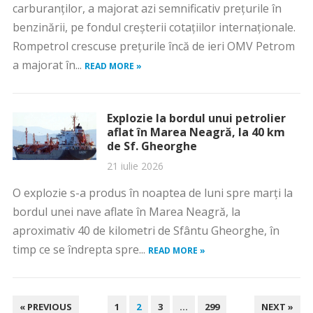
carburanților, a majorat azi semnificativ prețurile în
benzinării, pe fondul creșterii cotațiilor internaționale.
Rompetrol crescuse prețurile încă de ieri OMV Petrom
a majorat în...
READ MORE »
Explozie la bordul unui petrolier
aflat în Marea Neagră, la 40 km
de Sf. Gheorghe
21 iulie 2026
O explozie s-a produs în noaptea de luni spre marți la
bordul unei nave aflate în Marea Neagră, la
aproximativ 40 de kilometri de Sfântu Gheorghe, în
timp ce se îndrepta spre...
READ MORE »
PAGINAȚIE
« PREVIOUS
1
2
3
…
299
NEXT »