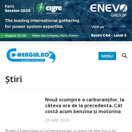
MENU
Știri
Nouă scumpire a carburanților, la
câteva ore de la precedenta. Cât
costă acum benzina și motorina
29 iulie 2026
Prețul benzinei și al motorinei a crescut din nou în