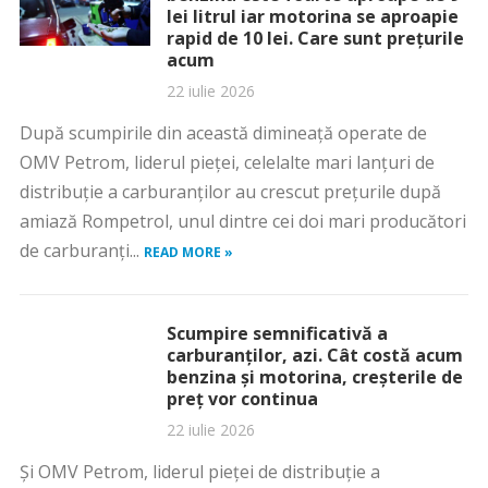
lei litrul iar motorina se aproapie
rapid de 10 lei. Care sunt prețurile
acum
22 iulie 2026
După scumpirile din această dimineață operate de
OMV Petrom, liderul pieței, celelalte mari lanțuri de
distribuție a carburanților au crescut prețurile după
amiază Rompetrol, unul dintre cei doi mari producători
de carburanți...
READ MORE »
Scumpire semnificativă a
carburanților, azi. Cât costă acum
benzina și motorina, creșterile de
preț vor continua
22 iulie 2026
Și OMV Petrom, liderul pieței de distribuție a