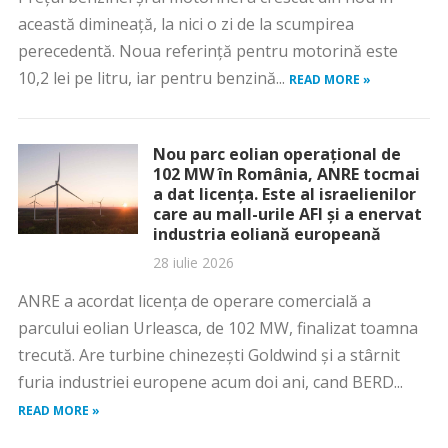
această dimineață, la nici o zi de la scumpirea
perecedentă. Noua referință pentru motorină este
10,2 lei pe litru, iar pentru benzină...
READ MORE »
Nou parc eolian operațional de
102 MW în România, ANRE tocmai
a dat licența. Este al israelienilor
care au mall-urile AFI și a enervat
industria eoliană europeană
28 iulie 2026
ANRE a acordat licența de operare comercială a
parcului eolian Urleasca, de 102 MW, finalizat toamna
trecută. Are turbine chinezești Goldwind și a stârnit
furia industriei europene acum doi ani, cand BERD...
READ MORE »