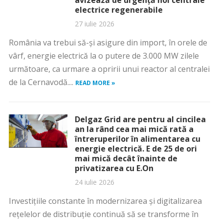
avizează de urgență noi centrale
electrice regenerabile
27 iulie 2026
România va trebui să-și asigure din import, în orele de
vârf, energie electrică la o putere de 3.000 MW zilele
următoare, ca urmare a opririi unui reactor al centralei
de la Cernavodă....
READ MORE »
Delgaz Grid are pentru al cincilea
an la rând cea mai mică rată a
întreruperilor în alimentarea cu
energie electrică. E de 25 de ori
mai mică decât înainte de
privatizarea cu E.On
24 iulie 2026
Investițiile constante în modernizarea și digitalizarea
rețelelor de distribuție continuă să se transforme în