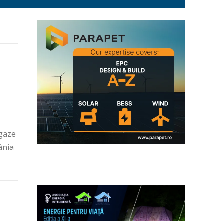
 gaze
ânia