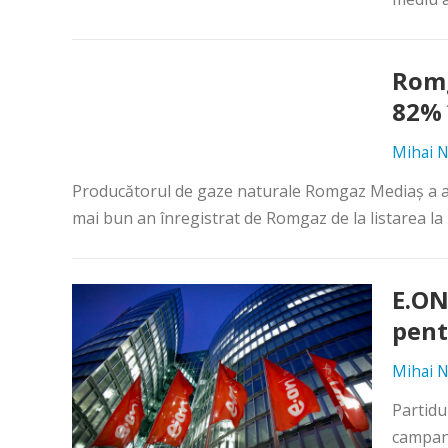
Romg
82% 
Mihai N
Producătorul de gaze naturale Romgaz Mediaş a afiş
mai bun an înregistrat de Romgaz de la listarea la 
E.ON
pent
Mihai N
Partidu
campani