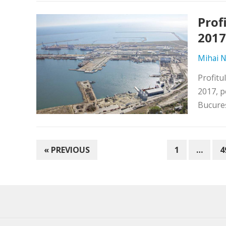
Prof
2017
Mihai N
Profitu
2017, p
Bucureş
PAGINAȚIE
« PREVIOUS
1
…
4
ARTICOLE