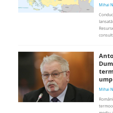
Mihai N
Conduct
lansată 
Resurse
consulta
Anto
Dumn
term
umpl
Mihai N
România
termoce
mediu a