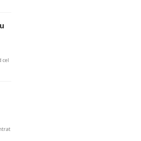
cu
 cel
ntrat