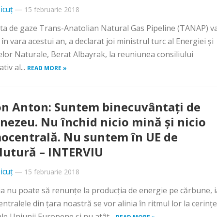
icuț
—
15 februarie 2018
a de gaze Trans-Anatolian Natural Gas Pipeline (TANAP) va
în vara acestui an, a declarat joi ministrul turc al Energiei şi
lor Naturale, Berat Albayrak, la reuniunea consiliului
tiv al...
READ MORE »
n Anton: Suntem binecuvântaţi de
ezeu. Nu închid nicio mină şi nicio
ocentrală. Nu suntem în UE de
utură – INTERVIU
icuț
—
15 februarie 2018
 nu poate să renunţe la producţia de energie pe cărbune, i
ntralele din ţara noastră se vor alinia în ritmul lor la cerinţe
le Uniunii Europene şi nu atât...