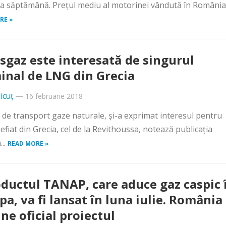
ma săptămână. Preţul mediu al motorinei vândută în România.
RE »
sgaz este interesată de singurul
inal de LNG din Grecia
icuț
—
16 februarie 2018
 de transport gaze naturale, și-a exprimat interesul pentru
efiat din Grecia, cel de la Revithoussa, notează publicaţia
...
READ MORE »
ductul TANAP, care aduce gaz caspic 
pa, va fi lansat în luna iulie. România
ine oficial proiectul