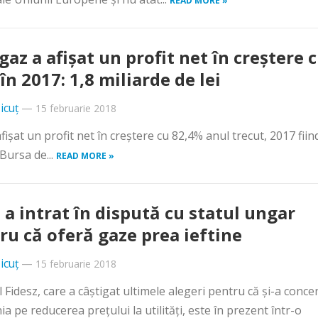
READ MORE »
az a afişat un profit net în creştere 
în 2017: 1,8 miliarde de lei
icuț
—
15 februarie 2018
at un profit net în creştere cu 82,4% anul trecut, 2017 fiind
Bursa de...
READ MORE »
 a intrat în dispută cu statul ungar
ru că oferă gaze prea ieftine
icuț
—
15 februarie 2018
l Fidesz, care a câştigat ultimele alegeri pentru că şi-a conce
a pe reducerea preţului la utilităţi, este în prezent într-o