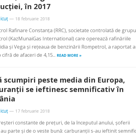
ucţiei, în 2017
icuț
—
18 februarie 2018
ol Rafinare Constanţa (RRC), societate controlată de grupu
ol (KazMunaiGas International) care operează rafinăriile
dia şi Vega şi reţeaua de benzinării Rompetrol, a raportat a
 cifră de afaceri de 4,15...
READ MORE »
 scumpiri peste media din Europa,
uranţii se ieftinesc semnificativ în
ânia
icuț
—
17 februarie 2018
eşteri constante de preţuri, de la începutul anului, şoferii
au parte şi de o veste bună: carburanţii s-au ieftinit semnifi