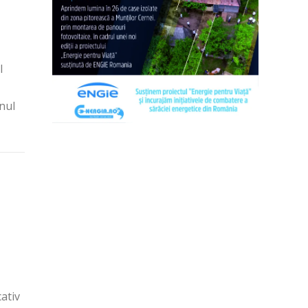
l
nul
cativ