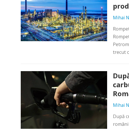
prod
Mihai N
Rompetr
Rompetr
Petromi
trecut o
După
carb
Rom
Mihai N
După cr
români 