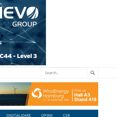
DIGITALIZARE
OPINII
CSR