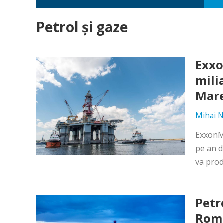
Petrol și gaze
Exxo
mili
Mar
Mihai N
ExxonMo
pe an d
va prod
Petr
Româ