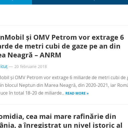
nMobil şi OMV Petrom vor extrage 6
arde de metri cubi de gaze pe an din
ea Neagră – ANRM
icuț
—
20 februarie 2018
bil şi OMV Petrom vor extrage 6 miliarde de metri cubi de
in blocul Neptun din Marea Neagră, din 2020-2021, iar Rom
uce în total 18-20 de miliarde...
READ MORE »
omidia, cea mai mare rafinărie din
nia, a înregistrat un nivel istoric al