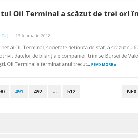
itul Oil Terminal a scăzut de trei ori î
icuț
—
13 februarie 2018
l net al Oil Terminal, societate deţinută de stat, a scăzut cu 6
otrivit datelor de bilanţ ale companiei, trimise Bursei de Valo
ti. Oil Terminal a terminat anul trecut...
READ MORE »
90
491
492
…
512
NEX