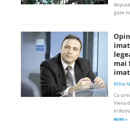
dispută
gaze na
Opin
imat
lege
mai 
imat
Mihai N
Ca urma
Viena d
în Româ
MORE »