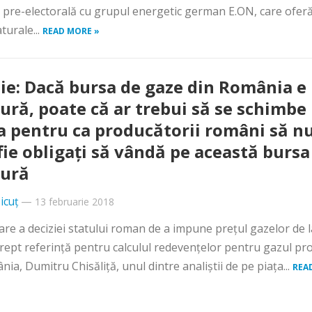
 pre-electorală cu grupul energetic german E.ON, care ofer
turale...
READ MORE »
ie: Dacă bursa de gaze din România e
ură, poate că ar trebui să se schimbe
a pentru ca producătorii români să n
fie obligaţi să vândă pe această bursa
ură
icuț
—
13 februarie 2018
re a deciziei statului roman de a impune preţul gazelor de l
rept referinţă pentru calculul redevenţelor pentru gazul pr
nia, Dumitru Chisăliţă, unul dintre analiştii de pe piaţa...
REA