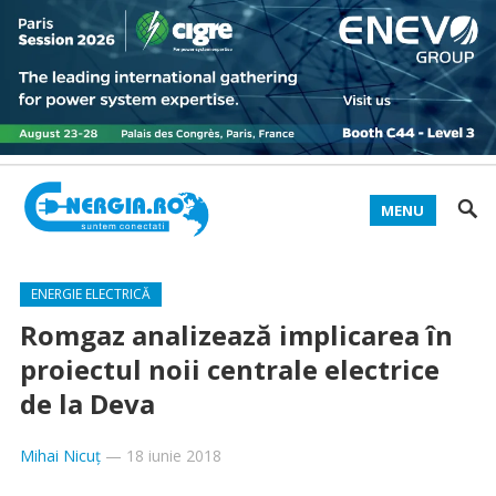
MENU
ENERGIE ELECTRICĂ
Romgaz analizează implicarea în
proiectul noii centrale electrice
de la Deva
Mihai Nicuț
—
18 iunie 2018