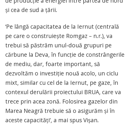
de producţie a energiei între partea de nord
şi cea de sud a ţării.
‘Pe lângă capacitatea de la Iernut (centrală
pe care o construieşte Romgaz – n.r.), va
trebui să păstrăm unul-două grupuri pe
cărbune la Deva, în funcţie de constrângerile
de mediu, dar, foarte important, să
dezvoltăm o investiţie nouă acolo, un ciclu
mixt, similar cu cel de la Iernut, pe gaze, în
contexul derulării proiectului BRUA, care va
trece prin acea zonă. Folosirea gazelor din
Marea Neagră trebuie să o asigurăm şi în
aceste capacităţi’, a mai spus Vişan.