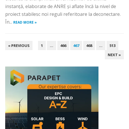
instanţă, elaborate de ANRE şi aflate încă la nivel de
proiect stabilesc noi reguli referitoare la deconectare.
În...
READ MORE »
PAGINAȚIE
« PREVIOUS
1
…
466
467
468
…
513
ARTICOLE
NEXT »