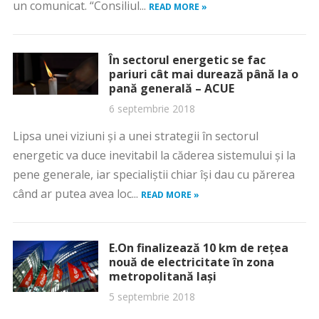
un comunicat. “Consiliul...
READ MORE »
În sectorul energetic se fac
pariuri cât mai durează până la o
pană generală – ACUE
6 septembrie 2018
Lipsa unei viziuni şi a unei strategii în sectorul
energetic va duce inevitabil la căderea sistemului şi la
pene generale, iar specialiştii chiar îşi dau cu părerea
când ar putea avea loc...
READ MORE »
E.On finalizează 10 km de reţea
nouă de electricitate în zona
metropolitană Iaşi
5 septembrie 2018