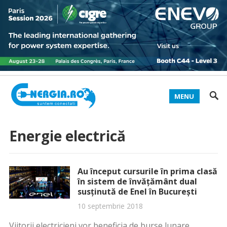
MENU
Energie electrică
Au început cursurile în prima clasă
în sistem de învăţământ dual
susţinută de Enel în Bucureşti
10 septembrie 2018
Viitorii electricieni vor beneficia de burse lunare,