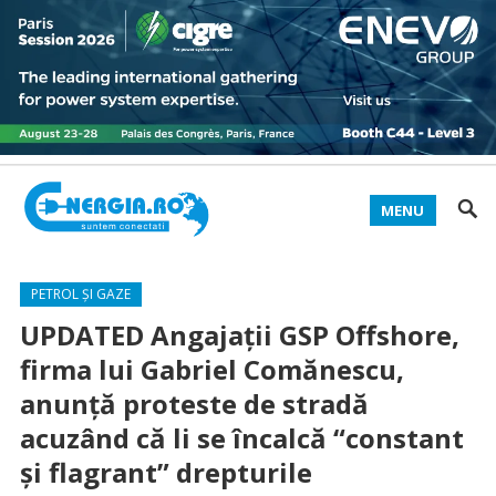
MENU
PETROL ȘI GAZE
UPDATED Angajații GSP Offshore,
firma lui Gabriel Comănescu,
anunță proteste de stradă
acuzând că li se încalcă “constant
și flagrant” drepturile