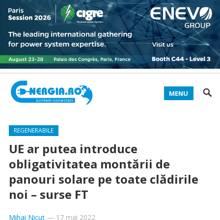
MENU
REGENERABILE
UE ar putea introduce
obligativitatea montării de
panouri solare pe toate clădirile
noi – surse FT
Mihai Nicuț
—
17 mai 2022