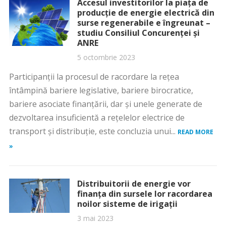
Accesul investitorilor la piața de
producție de energie electrică din
surse regenerabile e îngreunat –
studiu Consiliul Concurenței și
ANRE
5 octombrie 2023
Participanții la procesul de racordare la rețea
întâmpină bariere legislative, bariere birocratice,
bariere asociate finanțării, dar și unele generate de
dezvoltarea insuficientă a rețelelor electrice de
transport și distribuție, este concluzia unui...
READ MORE
»
Distribuitorii de energie vor
finanța din sursele lor racordarea
noilor sisteme de irigații
3 mai 2023