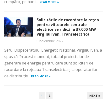
cumpăra, pe banii...
READ MORE »
Solicitările de racordare la rețea
pentru viitoarele centrale
electrice se ridică la 37.000 MW –
Virgiliu Ivan, Transelectrica
8 noiembrie 2022
Șeful Dispeceratului Energetic Național, Virgiliu Ivan, a
spus că, în acest moment, totalul proiectelor de
generare de energie pentru care sunt solicitări de
racordare la rețeaua Transelectrica și a operatorilor
de distribuție...
READ MORE »
PAGINAȚIE
1
2
NEXT »
ARTICOLE