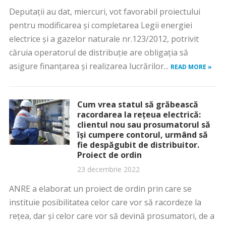
Deputaţii au dat, miercuri, vot favorabil proiectului
pentru modificarea şi completarea Legii energiei
electrice şi a gazelor naturale nr.123/2012, potrivit
căruia operatorul de distribuţie are obligaţia să
asigure finanţarea şi realizarea lucrărilor...
READ MORE »
Cum vrea statul să grăbească
racordarea la rețeua electrică:
clientul nou sau prosumatorul să
își cumpere contorul, urmând să
fie despăgubit de distribuitor.
Proiect de ordin
23 decembrie 2022
ANRE a elaborat un proiect de ordin prin care se
instituie posibilitatea celor care vor să racordeze la
rețea, dar și celor care vor să devină prosumatori, de a