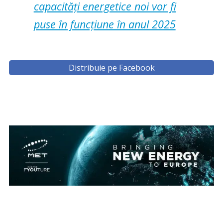
capacități energetice noi vor fi
puse în funcțiune în anul 2025
Distribuie pe Facebook