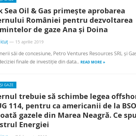
k Sea Oil & Gas primește aprobarea
rnului României pentru dezvoltarea
mintelor de gaze Ana și Doina
icuț
—
15 aprilie 2019
erii săi de concesiune, Petro Ventures Resources SRL şi Ga
ciziei finale de investiţie din data...
READ MORE »
ȘI GAZE
rnul trebuie să schimbe legea offsho
UG 114, pentru ca americanii de la BS
coată gazele din Marea Neagră. Ce sp
strul Energiei