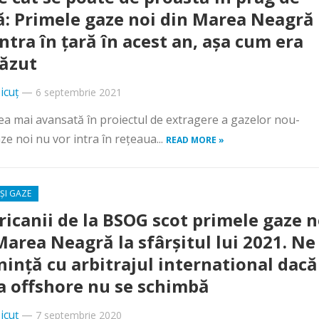
ă: Primele gaze noi din Marea Neagră
intra în țară în acest an, așa cum era
ăzut
icuț
—
6 septembrie 2021
ea mai avansată în proiectul de extragere a gazelor nou-
 noi nu vor intra în rețeaua...
READ MORE »
ȘI GAZE
icanii de la BSOG scot primele gaze n
Marea Neagră la sfârșitul lui 2021. Ne
ință cu arbitrajul international dacă
a offshore nu se schimbă
icuț
—
7 septembrie 2020