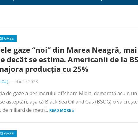
ȘI GAZE
ele gaze “noi” din Marea Neagră, mai
e decât se estima. Americanii de la B
majora producția cu 25%
icuț
—
4 iulie 2023
ia de gaze a perimerului offshore Midia, demarată acum un
se așteptări, așa că Black Sea Oil and Gas (BSOG) o va crește
 de miliard de metri...
READ MORE »
ȘI GAZE