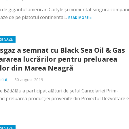
ă de gigantul american Carlyle și momentat singura compan
gaze de pe platotul continental...
READ MORE »
ȘI GAZE
sgaz a semnat cu Black Sea Oil & Gas
rarea lucrărilor pentru preluarea
lor din Marea Neagră
icuț
—
30 august 2019
 Bădălău a participat alături de șeful Cancelariei Prim-
ind preluarea producţiei provenite din Proiectul Dezvoltare 
ȘI GAZE