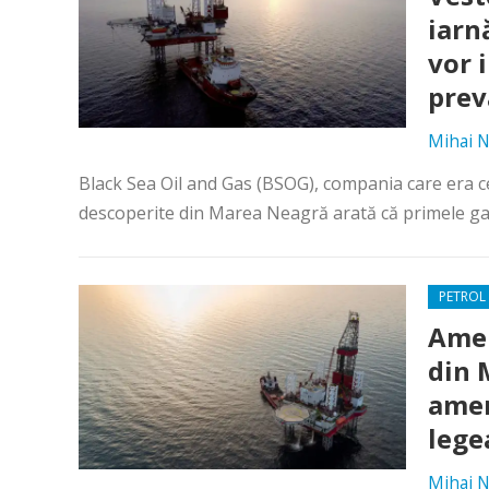
iarn
vor 
prev
Mihai N
Black Sea Oil and Gas (BSOG), compania care era c
descoperite din Marea Neagră arată că primele gaze
PETROL 
Amer
din 
amen
lege
Mihai N