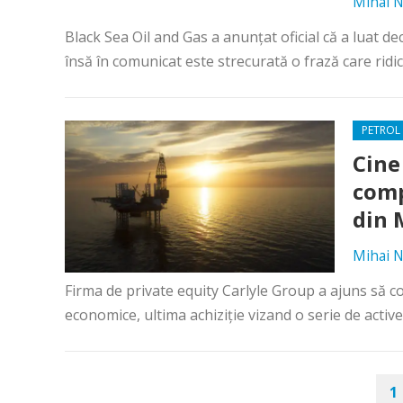
Mihai N
Black Sea Oil and Gas a anunţat oficial că a luat d
însă în comunicat este strecurată o frază care ridi
PETROL 
Cine
comp
din 
Mihai N
Firma de private equity Carlyle Group a ajuns să co
economice, ultima achiziţie vizand o serie de activ
PAGINAȚIE
1