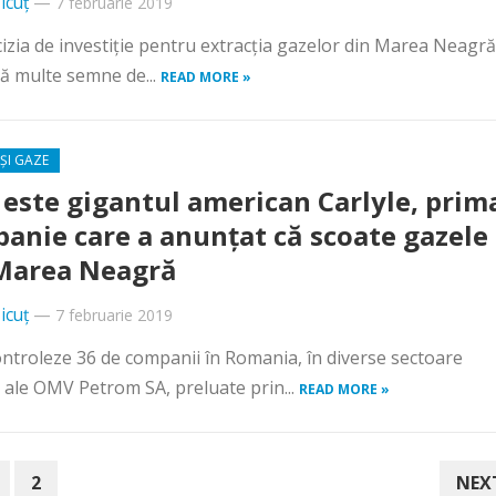
icuț
—
7 februarie 2019
ecizia de investiţie pentru extracţia gazelor din Marea Neagră
că multe semne de...
READ MORE »
ȘI GAZE
 este gigantul american Carlyle, prim
anie care a anunţat că scoate gazele
Marea Neagră
icuț
—
7 februarie 2019
ntroleze 36 de com­panii în Romania, în diverse sec­toare
e ale OMV Petrom SA, preluate prin...
READ MORE »
2
NEX