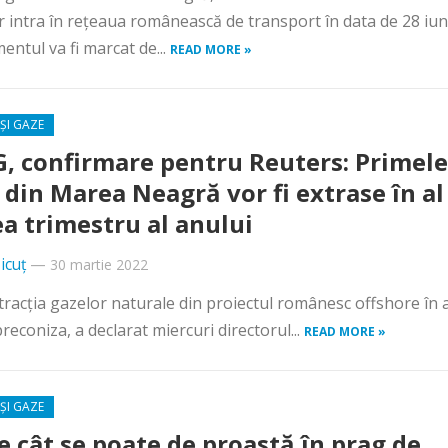
r intra în rețeaua românească de transport în data de 28 iun
entul va fi marcat de...
READ MORE »
ȘI GAZE
, confirmare pentru Reuters: Primele
 din Marea Neagră vor fi extrase în al
ea trimestru al anului
icuț
—
30 martie 2022
racţia gazelor naturale din proiectul românesc offshore în a
reconiza, a declarat miercuri directorul...
READ MORE »
ȘI GAZE
e cât se poate de proastă în prag de