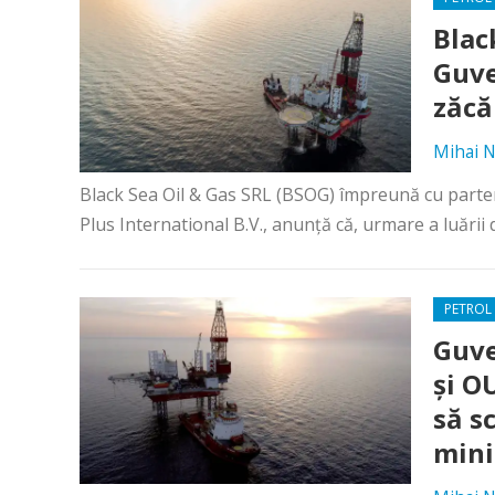
Blac
Guve
zăcă
Mihai N
Black Sea Oil & Gas SRL (BSOG) împreună cu parten
Plus International B.V., anunță că, urmare a luării de
PETROL 
Guve
şi O
să s
mini