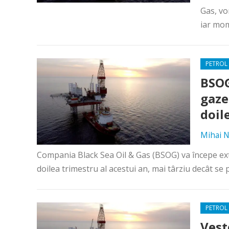
Gas, vo
iar mom
PETROL 
BSOG
gaze
doil
Mihai N
Compania Black Sea Oil & Gas (BSOG) va începe ext
doilea trimestru al acestui an, mai târziu decât se p
PETROL 
Vest