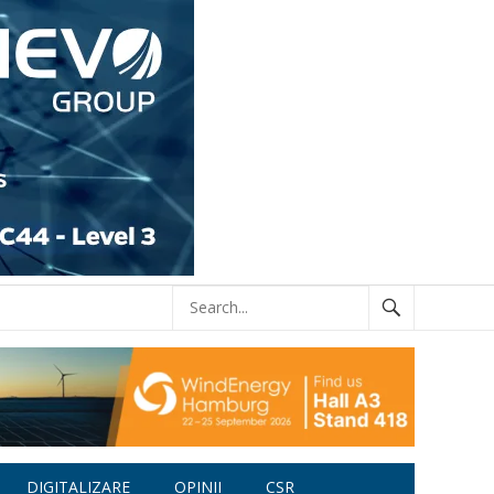
DIGITALIZARE
OPINII
CSR