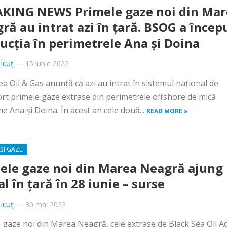
KING NEWS Primele gaze noi din Mar
ră au intrat azi în țară. BSOG a încep
ucția în perimetrele Ana și Doina
icuț
—
15 iunie 2022
ea Oil & Gas anunță că azi au intrat în sistemul național de
rt primele gaze extrase din perimetrele offshore de mică
e Ana și Doina. În acest an cele două...
READ MORE »
ȘI GAZE
ele gaze noi din Marea Neagră ajung
al în țară în 28 iunie – surse
icuț
—
30 mai 2022
 gaze noi din Marea Neagră, cele extrase de Black Sea Oil A