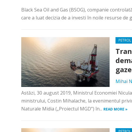
Black Sea Oil and Gas (BSOG), companie controlat
care a luat decizia de a investi în noile resurse de 
PETROL 
Tran
dema
gaze
Mihai N
Astăzi, 30 august 2019, Ministrul Economiei Niculae
ministrului, Costin Mihalache, la evenimentul priv
Naturale Midia („Proiectul MGD”) în...
READ MORE »
PETROL 