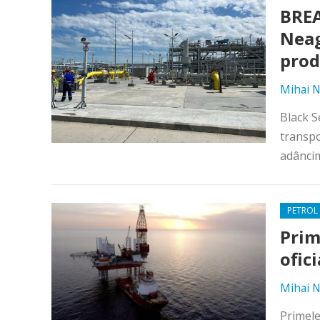
BREA
Neag
prod
Mihai N
Black S
transpo
adâncim
PETROL 
Prim
ofici
Mihai N
Primele