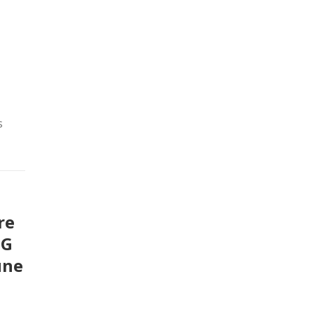
s
re
OG
une