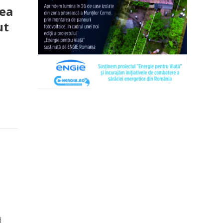
ea
ut
d