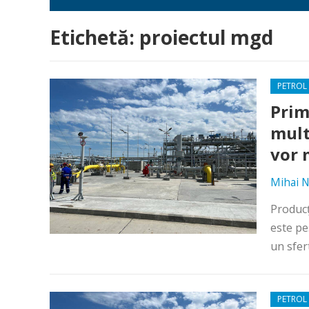
Etichetă:
proiectul mgd
PETROL 
Prim
mult
vor 
Mihai N
Producț
este pe
un sfert
PETROL 